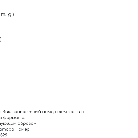
. д.)
)
е Ваш контактный номер телефона в
м формате.
дующим образом:
ратора Номер
6899