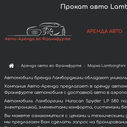
Прокат авто Lambo
АРЕНДА АВТО
Авто-Аренда во Франкфурте
Аренда авто во Франкфурте
Марка Lamborghini
Автомобили бренда Ламборджини обладают уникаль
Компания Авто-Аренда предлагает в аренду автомо
Франкфурте автомобиля с доставкой авто в аэропор
Автомобиль Ламборгини Huracan Spyder LP 580 п
электроникой, элементами комфорта, системами бе
Вы можете ознакомиться с ценами и техническими д
мы предлагаем Вам сделать запрос на бронирование