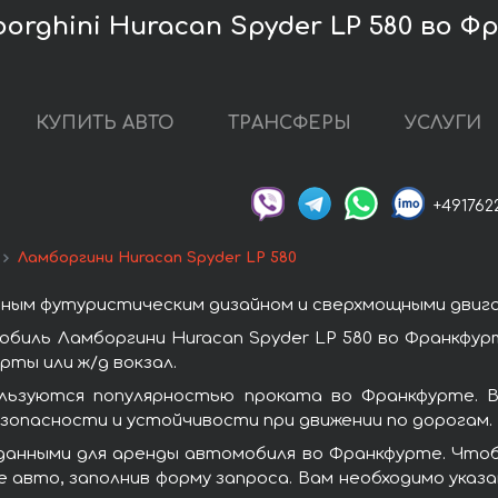
rghini Huracan Spyder LP 580 во Ф
КУПИТЬ АВТО
ТРАНСФЕРЫ
УСЛУГИ
+491762
Ламборгини Huracan Spyder LP 580
ным футуристическим дизайном и сверхмощными двиг
биль Ламборгини Huracan Spyder LP 580 во Франкфур
ты или ж/д вокзал.
ользуются популярностью проката во Франкфурте. 
зопасности и устойчивости при движении по дорогам.
анными для аренды автомобиля во Франкфурте. Чтобы
 авто, заполнив форму запроса. Вам необходимо указа