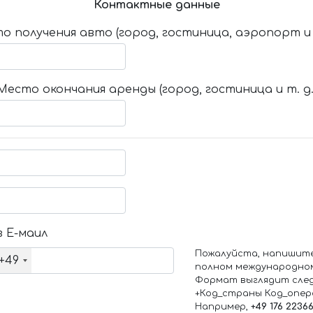
Контактные данные
о получения авто (город, гостиница, аэропорт и т
Место окончания аренды (город, гостиница и т. д.
 Е-маил
Пожалуйста, напишит
+49
полном международно
Формат выглядит сле
+Код_страны Код_опе
Например,
+49 176 2236