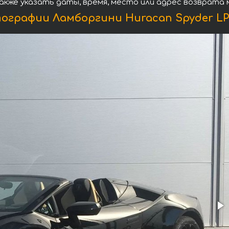
акже указать даты, время, место или адрес возврата
ографии Ламборгини Huracan Spyder LP 