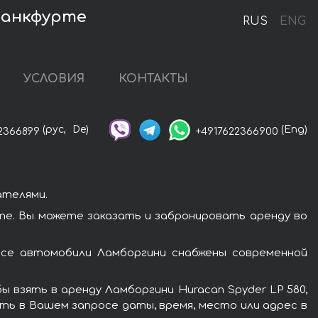
ранкфурте
RUS
ENG
УСЛОВИЯ
КОНТАКТЫ
(рус,
De)
(Eng)
2366899
+4917622366900
ателями.
те. Вы можете заказать и забронировать аренду во
Все автомобили Ламборгини снабжены современной
 взять в аренду Ламборгини Huracan Spyder LP 580,
ть в Вашем запросе даты, время, место или адрес в