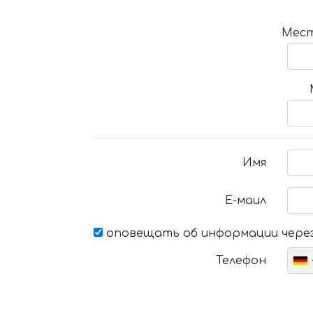
Мест
Имя
Е-маил
оповещать об информации через
Телефон