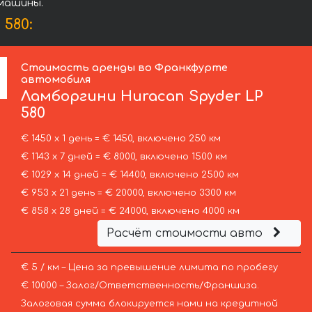
 машины.
580:
Стоимость аренды во Франкфурте
автомобиля
Ламборгини
Huracan Spyder LP
580
€ 1450 х 1 день = € 1450, включено 250 км
€ 1143 х 7 дней = € 8000, включено 1500 км
€ 1029 х 14 дней = € 14400, включено 2500 км
€ 953 х 21 день = € 20000, включено 3300 км
€ 858 х 28 дней = € 24000, включено 4000 км
Расчёт стоимости авто
€ 5 / км – Цена за превышение лимита по пробегу
€ 10000 – Залог/Ответственность/Франшиза.
Залоговая сумма блокируется нами на кредитной