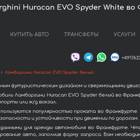
ghini Huracan EVO Spyder White во
КУПИТЬ АВТО
ТРАНСФЕРЫ
УСЛУГИ
+491762
Ламборгини Huracan EVO Spyder белый
ным футуристическим дизайном и сверхмощными двиг
биль Ламборгини Huracan EVO Spyder белый во Франк
порты или ж/д вокзал.
 пользуются популярностью проката во Франкфурте.
зопасности и устойчивости при движении по дорогам.
 данными для аренды автомобиля во Франкфурте. Что
рование авто, заполнив форму запроса. Вам необходи