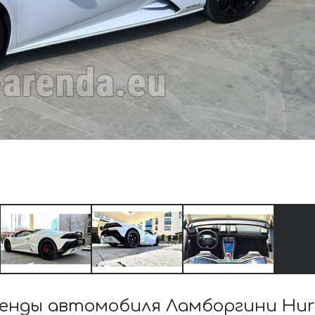
енды автомобиля Ламборгини Hura