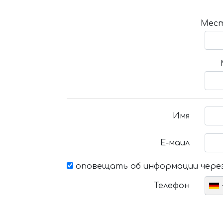
Мест
Имя
Е-маил
оповещать об информации через
Телефон