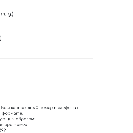
. д.)
)
 Ваш контактный номер телефона в
 формате.
ующим образом:
атора Номер
899