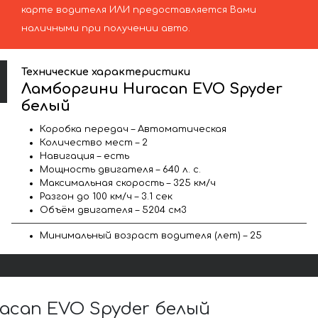
карте водителя ИЛИ предоставляется Вами
наличными при получении авто.
Технические характеристики
Ламборгини Huracan EVO Spyder
белый
Коробка передач – Автоматическая
Количество мест – 2
Навигация – есть
Мощность двигателя – 640 л. с.
Максимальная скорость – 325 км/ч
Разгон до 100 км/ч – 3.1 сек
Объём двигателя – 5204 см3
Минимальный возраст водителя (лет) – 25
can EVO Spyder белый