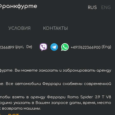
о Франкфурте
RUS
ENG
УСЛОВИЯ
КОНТАКТЫ
(рус,
De)
(Eng)
2366899
+4917622366900
кфурте. Вы можете заказать и забронировать аренду
те. Все автомобили Феррари снабжены современной
обы взять в аренду Феррари Roma Spider 3.9 T V8
ходимо указать в Вашем запросе даты, время, место
ес возврата машины.