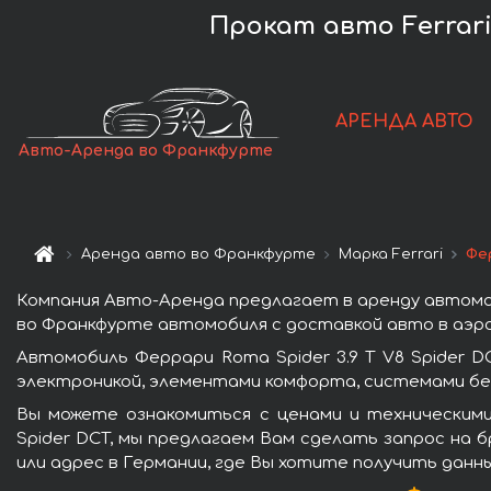
Прокат авто Ferrari
АРЕНДА АВТО
Авто-Аренда во Франкфурте
Аренда авто во Франкфурте
Марка Ferrari
Фер
Компания Авто-Аренда предлагает в аренду автомоб
во Франкфурте автомобиля с доставкой авто в аэро
Автомобиль Феррари Roma Spider 3.9 T V8 Spider
электроникой, элементами комфорта, системами бе
Вы можете ознакомиться с ценами и техническими
Spider DCT, мы предлагаем Вам сделать запрос на 
или адрес в Германии, где Вы хотите получить данн