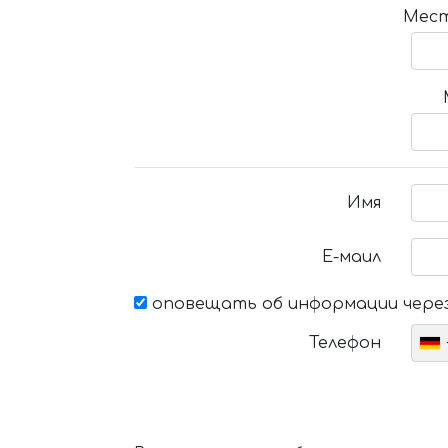
Мест
Имя
Е-маил
оповещать об информации через
Телефон