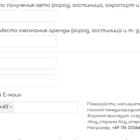
о получения авто (город, гостиница, аэропорт и т
Место окончания аренды (город, гостиница и т. д.
 Е-маил
Пожалуйста, напишит
+49
полном международно
Формат выглядит сле
+Код_страны Код_опе
Например,
+49 176 2236