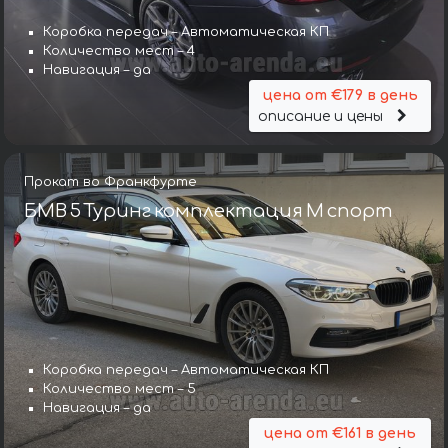
Коробка передач – Автоматическая КП
Количество мест – 4
Навигация – да
цена от €179 в день
описание и цены
Прокат во Франкфурте
БМВ 5 Туринг комплектация М спорт
Коробка передач – Автоматическая КП
Количество мест – 5
Навигация – да
цена от €161 в день