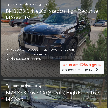
Прокат во Франкфурте
БМВ X7 XDrive 30d (6 seats) High Executive
M Sport TV
Коробка передач – автоматическая
Количество мест – 6
Навигация – есть
цена от €286 в день
описание и цены
Прокат во Франкфурте
БМВ X7 XDrive 40d (6 seats) High Executive
M Sport