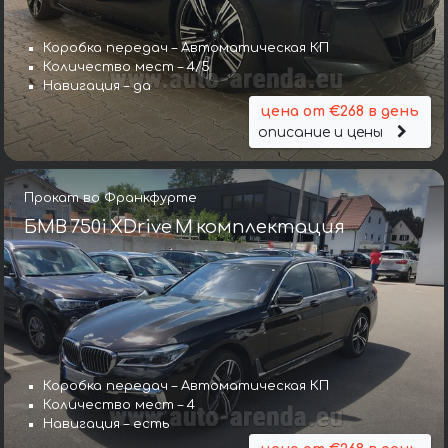
Коробка передач – Автоматическая КП
Количество мест – 4/5
Навигация – да
цена от €268 в день
описание и цены
Прокат во Франкфурте
БМВ 750i XDrive M комплектация
Коробка передач – Автоматическая КП
Количество мест – 4
Навигация – есть