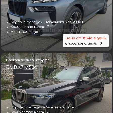
Коробка передач – Автоматическая КП
Количество мест – 7
Навигация – да
цена от €343 в день
описание и цены
Прокат во Франкфурте
БМВ X7 M50d
Коробка передач – Автоматическая
Количество мест – 6