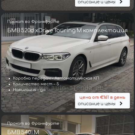
описание и цены
Прокат во Франкфурте
БМВ 520d xDrive Touring M комплектация
Коробка передач – Автоматическая КП
Количество мест – 5
Навигация – да
цена от €161 в день
описание и цены
Прокат во Франкфурте
БМВ 540i M