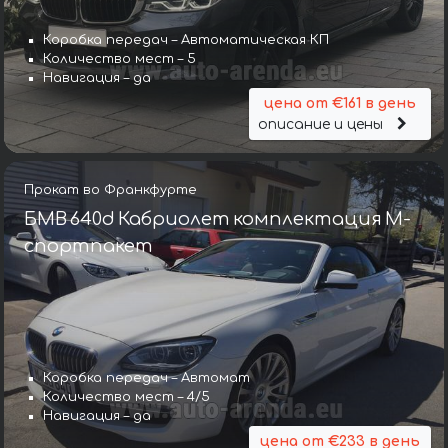
Коробка передач – Автоматическая КП
Количество мест – 5
Навигация – да
цена от €161 в день
описание и цены
Прокат во Франкфурте
БМВ 640d Кабриолет комплектация М-
спортпакет
Коробка передач – Автомат
Количество мест – 4/5
Навигация – да
цена от €233 в день