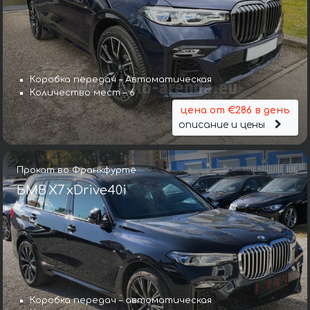
Коробка передач – Автоматическая
Количество мест – 6
цена от €286 в день
описание и цены
Прокат во Франкфурте
БМВ X7 xDrive40i
Коробка передач – автоматическая