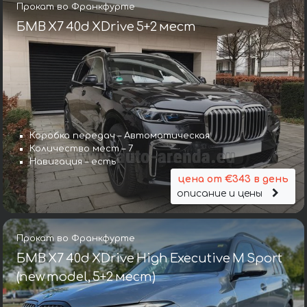
Прокат во Франкфурте
БМВ X7 40d XDrive 5+2 мест
Коробка передач – Автоматическая
Количество мест – 7
Навигация – есть
цена от €343 в день
описание и цены
Прокат во Франкфурте
БМВ X7 40d XDrive High Executive M Sport
(new model, 5+2 мест)