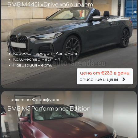
БМВ M440i xDrive кабриолет
Коробка передач – Автомат
Количество мест – 4
Навигация – есть
цена от €233 в день
описание и цены
Прокат во Франкфурте
БМВ M5 Performance Edition