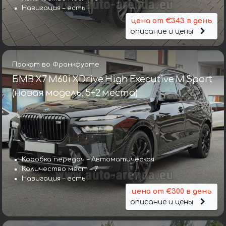
Навигация – есть
цена от €343 в день
описание и цены
Прокат во Франкфурте
БМВ X7 M60i XDrive High Executive M Sport
(новая модель, 5+2 места)
Коробка передач – Автоматическая
Количество мест – 7
Навигация – есть
цена от €300 в день
описание и цены