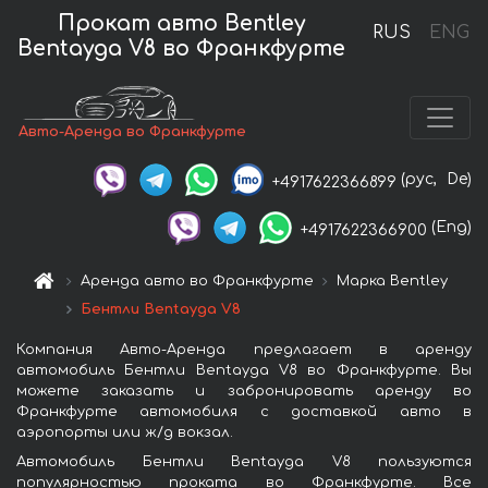
Прокат авто Bentley
RUS
ENG
Bentayga V8 во Франкфурте
Авто-Аренда во Франкфурте
(рус,
De)
+4917622366899
(Eng)
+4917622366900
Аренда авто во Франкфурте
Марка Bentley
Бентли Bentayga V8
Компания Авто-Аренда предлагает в аренду
автомобиль Бентли Bentayga V8 во Франкфурте. Вы
можете заказать и забронировать аренду во
Франкфурте автомобиля с доставкой авто в
аэропорты или ж/д вокзал.
Автомобиль Бентли Bentayga V8 пользуются
популярностью проката во Франкфурте. Все