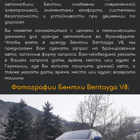
автомобили Бентли снабжены современной
электроникой, элементами комфорта, системами
безопасности и устойчивости при движении по
дорогам.
Вы можете ознакомиться с ценами и техническими
данными для аренды автомобиля во Франкфурте.
Чтобы взять в аренду Бентли Bentayga V8, мы
предлагаем Вам сделать запрос на бронирование
авто, заполнив форму запроса. Вам необходимо указать
в Вашем запросе даты, время, место или адрес в
Германии, где Вы хотите получить данный авто, а
также указать даты, время, место или адрес возврата
машины.
Фотографии Бентли Bentayga V8: