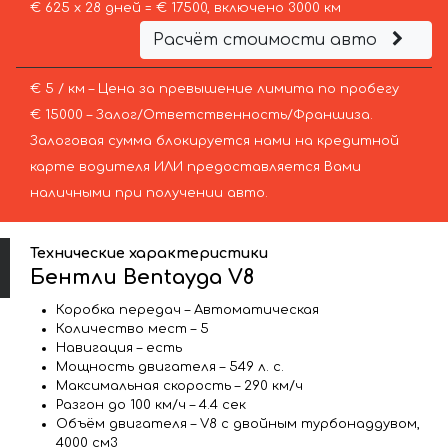
€ 625 х 28 дней = € 17500, включено 3000 км
Расчёт стоимости авто
€ 5 / км – Цена за превышение лимита по пробегу
€ 15000 – Залог/Ответственность/Франшиза.
Залоговая сумма блокируется нами на кредитной
карте водителя ИЛИ предоставляется Вами
наличными при получении авто.
Технические характеристики
Бентли Bentayga V8
Коробка передач – Автоматическая
Количество мест – 5
Навигация – есть
Мощность двигателя – 549 л. с.
Максимальная скорость – 290 км/ч
Разгон до 100 км/ч – 4.4 сек
Объём двигателя – V8 с двойным турбонаддувом,
4000 см3