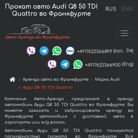
Прокат авто Audi Q8 50 TDI
RUS
ENG
Quattro во Франкфурте
Авто-Аренда во Франкфурте
(рус,
De)
+4917622366899
(Eng)
+4917622366900
Аренда авто во Франкфурте
Марка Audi
Ауди Q8 50 TDI Quattro
Компания Авто-Аренда предлагает в аренду
автомобиль Ауди Q8 50 TDI Quattro во Франкфурте. Вы
можете заказать и забронировать аренду во
Франкфурте автомобиля с доставкой авто в
аэропорты или ж/д вокзал.
Автомобиль Ауди Q8 50 TDI Quattro пользуются
популярностью проката во Франкфурте. Все