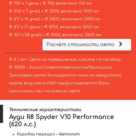
€ 700 х 1 день = € 700, включено 150 км
€ 500 х 7 дней = € 3500, включено 1000 км
€ 417 х 14 дней = € 5833, включено 2000 км
€ 417 х 21 день = € 8750, включено 3000 км
€ 321 х 28 дней = € 9000, включено 3500 км
Расчёт стоимости авто
€ 4 / км – Цена за превышение лимита по пробегу
€ 10000 – Залог/Ответственность/Франшиза.
Залоговая сумма блокируется нами на кредитной
карте водителя ИЛИ предоставляется Вами
наличными при получении авто.
Технические характеристики
Ауди R8 Spyder V10 Performance
(620 л.с.)
Коробка передач – Автомат