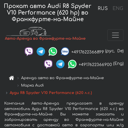
Прокат авто Audi R8 Spyder
RUS
ENG
V10 Performance (620 hp) во
Франкфурте-на-Майне
Авто-Аренда во Франкфурте-на-Майне
(рус,
De)
+4917622366899
(Eng)
+4917622366900
Аренда авто во Франкфурте-на-Майне
Марка Audi
Ауди R8 Spyder V10 Performance (620 л.с.)
Компания Авто-Аренда предлагает в аренду
автомобиль Ауди R8 Spyder V10 Performance (620 л.с.) во
Франкфурте-на-Майне. Вы можете заказать и
забронировать аренду во Франкфурте-на-Майне
автомобиля с доставкой авто в аэропорты или ж/д