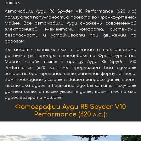
вокзал.
Автомобиль Ауди R8 Spyder V10 Performance (620 л.с.)
пользуются популярностью проката во Франкфурте-на-
Майне. Все автомобили Ауди снабжены современной
электроникой, элементами комфорта, системами
безопасности и устойчивости при движении по
дорогам.
Вы можете ознакомиться с ценами и техническими
данными для аренды автомобиля во Франкфурте-на-
Майне. Чтобы взять в аренду Ауди R8 Spyder V10
Performance (620 л.с.), мы предлагаем Вам сделать
запрос на бронирование авто, заполнив форму запроса.
Вам необходимо указать в Вашем запросе даты, время,
место или адрес в Германии, где Вы хотите получить
данный авто, а также указать даты, время, место или
адрес возврата машины.
Фотографии Ауди R8 Spyder V10
Performance (620 л.с.):