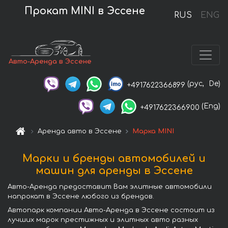
Прокат MINI в Эссене
RUS
ENG
Авто-Аренда в Эссене
(рус,
De)
+4917622366899
(Eng)
+4917622366900
Аренда авто в Эссене
Марка MINI
Марки и бренды автомобилей и
машин для аренды в Эссене
Авто-Аренда предоставит Вам элитные автомобили
напрокат в Эссене любого из брендов.
Автопарк компании Авто-Аренда в Эссене состоит из
лучших марок престижных и элитных авто разных