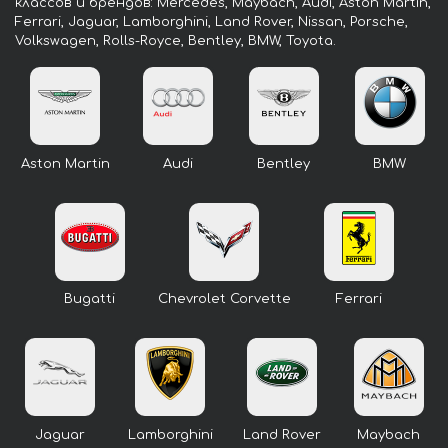
классов и брендов: Mercedes, Maybach, Audi, Aston Martin,
Ferrari, Jaguar, Lamborghini, Land Rover, Nissan, Porsche,
Volkswagen, Rolls-Royce, Bentley, BMW, Toyota.
Aston Martin
Audi
Bentley
BMW
Bugatti
Chevrolet Corvette
Ferrari
Jaguar
Lamborghini
Land Rover
Maybach