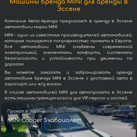
Машины бренда MINI для аренды в
Эссене
Компания Авто-Аренда предлагает в аренду в Эссене
автомобили марки MINI.
MINI – один из известных производителей автомобилей,
которые пользуются популярностью проката в Европе.
Все автомобили MINI снабжены современной
электроникой, элементами комфорта, системами
безопасности и устойчивости при движении по
дорогам.
Вы можете заказать и забронировать аренду
автомобиля бренда MINI в Эссене с доставкой авто в
аэропорт или ж/д вокзал.
В списке автомобилей MINI для автопроката в Эссене
есть машины премиум-класса для VIP-персон и гостей.
Прокат в Эссене
MINI Cooper S кабриолет