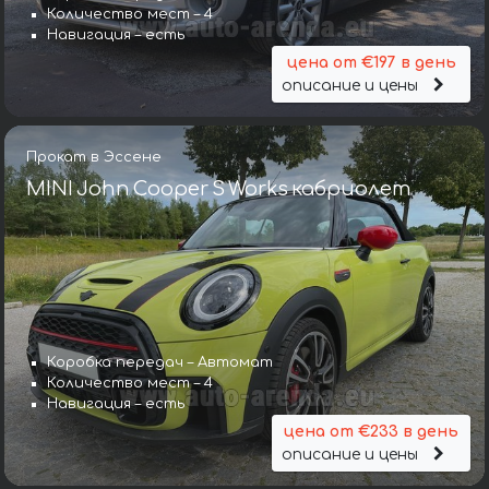
Количество мест – 4
Навигация – есть
цена от €197 в день
описание и цены
Прокат в Эссене
MINI John Cooper S Works кабриолет
Коробка передач – Автомат
Количество мест – 4
Навигация – есть
цена от €233 в день
описание и цены