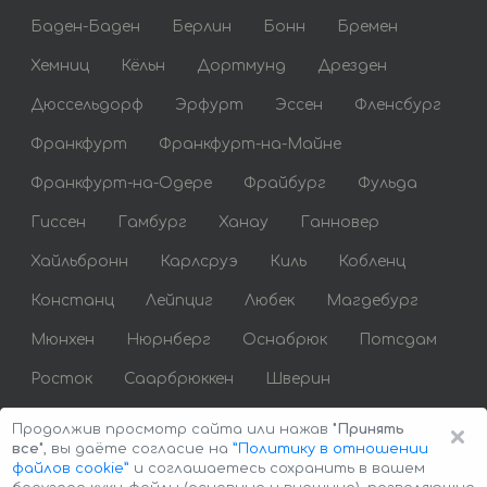
Баден-Баден
Берлин
Бонн
Бремен
Хемниц
Кёльн
Дортмунд
Дрезден
Дюссельдорф
Эрфурт
Эссен
Фленсбург
Франкфурт
Франкфурт-на-Майне
Франкфурт-на-Одере
Фрайбург
Фульда
Гиссен
Гамбург
Ханау
Ганновер
Хайльбронн
Карлсруэ
Киль
Кобленц
Констанц
Лейпциг
Любек
Магдебург
Мюнхен
Нюрнберг
Оснабрюк
Потсдам
Росток
Саарбрюккен
Шверин
Штутгарт
Вюрцбург
Цвиккау
×
Продолжив просмотр сайта или нажав
"Принять
все"
, вы даёте согласие на
”Политику в отношении
файлов cookie”
и соглашаетесь сохранить в вашем