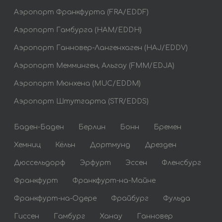
Аэропорт Франкфурта (FRA/EDDF)
Аэропорт Гамбурга (HAM/EDDH)
Аэропорт Ганновер-Лангенхаген (HAJ/EDDV)
Аэропорт Мемминген, Альгау (FMM/EDJA)
Аэропорт Мюнхена (MUC/EDDM)
Аэропорт Штутгарта (STR/EDDS)
Баден-Баден
Берлин
Бонн
Бремен
Хемниц
Кёльн
Дортмунд
Дрезден
Дюссельдорф
Эрфурт
Эссен
Фленсбург
Франкфурт
Франкфурт-на-Майне
Франкфурт-на-Одере
Фрайбург
Фульда
Гиссен
Гамбург
Ханау
Ганновер