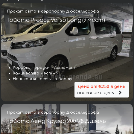
Прокат авто в аэропорту Дюссельдорфа
Тойота Proace Verso Long (9 мест)
Коробка передач – Автомат
Количество мест – 9
Навигация – есть на борту
цена от €250 в день
описание и цены
Прокат авто в аэропорту Дюссельдорфа
Тойота Ленд Крузер 200 V8 Дизель