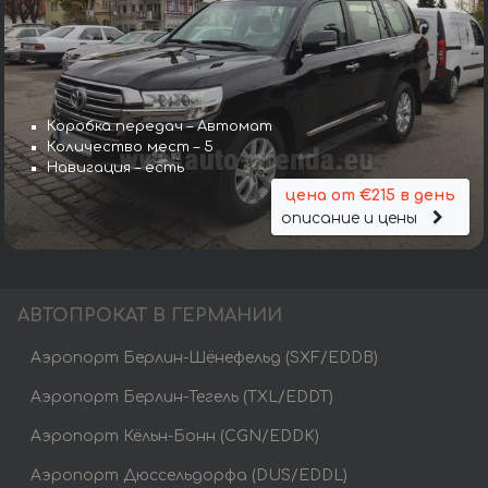
Коробка передач – Автомат
Количество мест – 5
Навигация – есть
цена от €215 в день
описание и цены
АВТОПРОКАТ В ГЕРМАНИИ
Аэропорт Берлин-Шёнефельд (SXF/EDDB)
Аэропорт Берлин-Тегель (TXL/EDDT)
Аэропорт Кёльн-Бонн (CGN/EDDK)
Аэропорт Дюссельдорфа (DUS/EDDL)