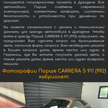
пользуются популярностью проката в Дрездене. Все
автомобили Порше снабжены современной
электроникой, элементами комфорта, системами
безопасности и устойчивости при движении по
дорогам.
Вы можете ознакомиться с ценами и техническими
данными для аренды автомобиля в Дрездене. Чтобы
взять в аренду Порше CARRERA S 911 (992) кабриолет, мы
предлагаем Вам сделать запрос на бронирование
авто, заполнив форму запроса. Вам необходимо указать
в Вашем запросе даты, время, место или адрес в
Германии, где Вы хотите получить данный авто, а
также указать даты, время, место или адрес возврата
машины.
Фотографии Порше CARRERA S 911 (992)
кабриолет: