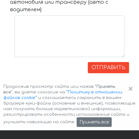
автомобиля или трансферу (авто с
водителем)
ОТПРАВИТЬ
×
Продолжив просмотр сайта или нажав
"Принять
все"
, вы даёте согласие на
”Политику в отношении
файлов cookie”
и соглашаетесь сохранить в вашем
браузере куки-файлы (основные и внешние), позволяющие
нам получать больше маркетинговой информации,
регистрировать особенности использования сайта и
Авторские права © 2026 Авто-Аренда
Cookie Policy
Принять все
улучшать навигацию на сайте.