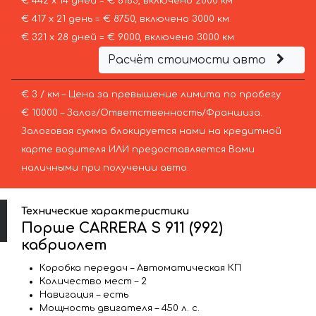
€ 442 х 14 дней = € 6183, включено 2000 км
€ 417 х 21 день = € 8750, включено 3000 км
€ 321 х 28 дней = € 9000, включено 3000 км
Расчёт стоимости авто
€ 3 / км – Цена за превышение лимита по пробегу
€ 10000 – Залог/Ответственность/Франшиза.
Залоговая сумма блокируется нами на кредитной
карте водителя ИЛИ предоставляется Вами
наличными при получении авто.
Технические характеристики
Порше CARRERA S 911 (992)
кабриолет
Коробка передач – Автоматическая КП
Количество мест – 2
Навигация – есть
Мощность двигателя – 450 л. с.