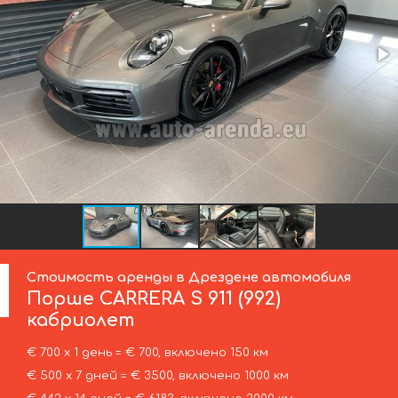
Стоимость аренды в Дрездене автомобиля
Порше
CARRERA S 911 (992)
кабриолет
€ 700 х 1 день = € 700, включено 150 км
€ 500 х 7 дней = € 3500, включено 1000 км