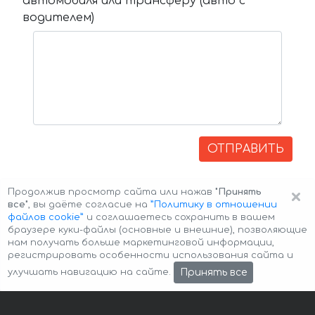
автомобиля или трансферу (авто с
водителем)
ОТПРАВИТЬ
×
Продолжив просмотр сайта или нажав
"Принять
все"
, вы даёте согласие на
”Политику в отношении
файлов cookie”
и соглашаетесь сохранить в вашем
браузере куки-файлы (основные и внешние), позволяющие
нам получать больше маркетинговой информации,
регистрировать особенности использования сайта и
Авторские права © 2026 Авто-Аренда
Cookie Policy
Принять все
улучшать навигацию на сайте.
Политика конфиденциальности