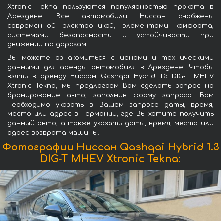
Xtronic Tekna пользуются популярностью проката в
Дрездене. Все автомобили Ниссан снабжены
современной электроникой, элементами комфорта,
системами безопасности и устойчивости при
движении по дорогам.
Вы можете ознакомиться с ценами и техническими
данными для аренды автомобиля в Дрездене. Чтобы
взять в аренду Ниссан Qashqai Hybrid 1.3 DIG-T MHEV
Xtronic Tekna, мы предлагаем Вам сделать запрос на
бронирование авто, заполнив форму запроса. Вам
необходимо указать в Вашем запросе даты, время,
место или адрес в Германии, где Вы хотите получить
данный авто, а также указать даты, время, место или
адрес возврата машины.
Фотографии Ниссан Qashqai Hybrid 1.3
DIG-T MHEV Xtronic Tekna: