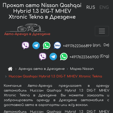
Прокат авто Nissan Qashqai
RUS
ENG
Hybrid 1.3 DIG-T MHEV
Xtronic Tekna в Дрездене
Авто-Аренда в Дрездене
(рус,
De)
+4917622366899
(Eng)
+4917622366900
Аренда авто в Дрездене
Марка Nissan
Ниссан Qashqai Hybrid 1.3 DIG-T MHEV Xtronic Tekna
Компания Авто-Аренда предлагает в аренду
автомобиль Ниссан Qashqai Hybrid 1.3 DIG-T MHEV
Xtronic Tekna в Дрездене. Вы можете заказать и
забронировать аренду в Дрездене автомобиля с
доставкой авто в аэропорты или ж/д вокзал.
Автомобиль Ниссан Qashqai Hybrid 1.3 DIG-T MHEV