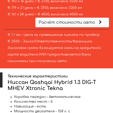
€ 193 х 14 дней = € 2700, включено 3500 км
€ 179 х 21 день = € 3750, включено 3300 км
€ 161 х 28 дней = € 4500, включено 4000 км
Расчёт стоимости авто
€ 1 / км – Цена за превышение лимита по пробегу
€ 2500 – Залог/Ответственность/Франшиза.
Залоговая сумма блокируется нами на кредитной
карте водителя ИЛИ предоставляется Вами
наличными при получении авто.
Технические характеристики
Ниссан Qashqai Hybrid 1.3 DIG-T
MHEV Xtronic Tekna
Коробка передач – Автоматическая
Количество мест – 5
Навигация – есть
Мощность двигателя – 158 л. с.