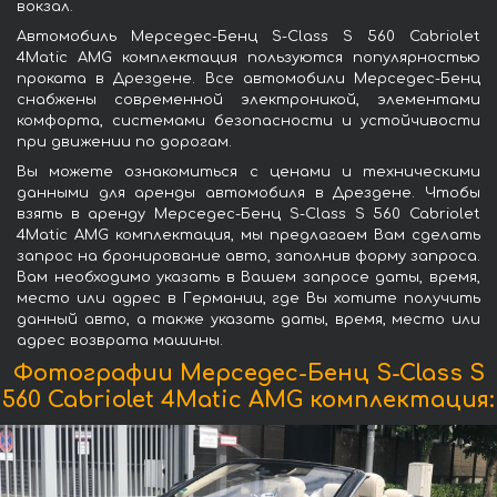
вокзал.
Автомобиль Мерседес-Бенц S-Class S 560 Cabriolet
4Matic AMG комплектация пользуются популярностью
проката в Дрездене. Все автомобили Мерседес-Бенц
снабжены современной электроникой, элементами
комфорта, системами безопасности и устойчивости
при движении по дорогам.
Вы можете ознакомиться с ценами и техническими
данными для аренды автомобиля в Дрездене. Чтобы
взять в аренду Мерседес-Бенц S-Class S 560 Cabriolet
4Matic AMG комплектация, мы предлагаем Вам сделать
запрос на бронирование авто, заполнив форму запроса.
Вам необходимо указать в Вашем запросе даты, время,
место или адрес в Германии, где Вы хотите получить
данный авто, а также указать даты, время, место или
адрес возврата машины.
Фотографии Мерседес-Бенц S-Class S
560 Cabriolet 4Matic AMG комплектация: