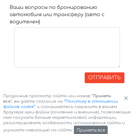
Ваши вопросы по бронированию
автомобиля или трансферу (авто с
водителем)
ОТПРАВИТЬ
×
Продолжив просмотр сайта или нажав
"Принять
все"
, вы даёте согласие на
”Политику в отношении
файлов cookie”
и соглашаетесь сохранить в вашем
браузере куки-файлы (основные и внешние), позволяющие
нам получать больше маркетинговой информации,
регистрировать особенности использования сайта и
Авторские права © 2026 Авто-Аренда
Cookie Policy
Принять все
улучшать навигацию на сайте.