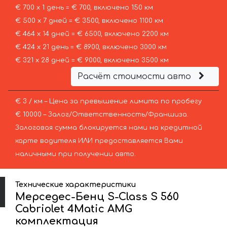
€ 700 х 1 день = € 700, включено 150 км
€ 500 х 7 дней = € 3500, включено 1100 км
€ 464 х 14 дней = € 6500, включено 2200 км
€ 424 х 21 день = € 8900, включено 3000 км
€ 321 х 28 дней = € 9000, включено 3500 км
Расчёт стоимости авто
€ 3 / км – Цена за превышение лимита по пробегу
€ 10000 – Залог/Ответственность/Франшиза.
Залоговая сумма блокируется нами на кредитной
карте водителя ИЛИ предоставляется Вами
наличными при получении авто.
Технические характеристики
Мерседес-Бенц S-Class S 560
Cabriolet 4Matic AMG
комплектация