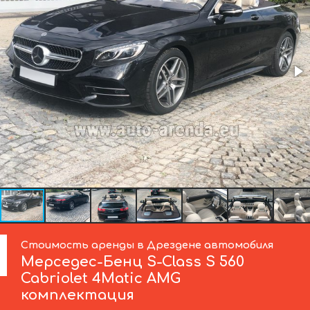
Стоимость аренды в Дрездене автомобиля
Мерседес-Бенц
S-Class S 560
Cabriolet 4Matic AMG
комплектация