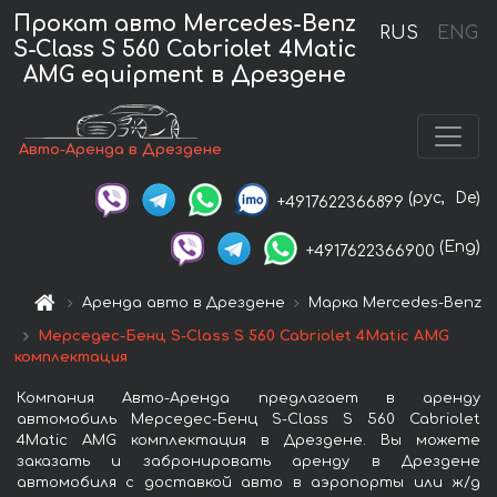
Прокат авто Mercedes-Benz
RUS
ENG
S-Class S 560 Cabriolet 4Matic
AMG equipment в Дрездене
Авто-Аренда в Дрездене
(рус,
De)
+4917622366899
(Eng)
+4917622366900
Аренда авто в Дрездене
Марка Mercedes-Benz
Мерседес-Бенц S-Class S 560 Cabriolet 4Matic AMG
комплектация
Компания Авто-Аренда предлагает в аренду
автомобиль Мерседес-Бенц S-Class S 560 Cabriolet
4Matic AMG комплектация в Дрездене. Вы можете
заказать и забронировать аренду в Дрездене
автомобиля с доставкой авто в аэропорты или ж/д