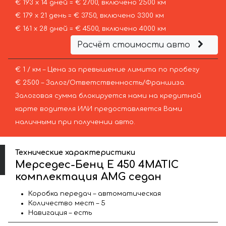
€ 193 х 14 дней = € 2700, включено 2500 км
€ 179 х 21 день = € 3750, включено 3300 км
€ 161 х 28 дней = € 4500, включено 4000 км
Расчёт стоимости авто
€ 1 / км – Цена за превышение лимита по пробегу
€ 2500 – Залог/Ответственность/Франшиза.
Залоговая сумма блокируется нами на кредитной
карте водителя ИЛИ предоставляется Вами
наличными при получении авто.
Технические характеристики
Мерседес-Бенц E 450 4MATIC
комплектация AMG седан
Коробка передач – автоматическая
Количество мест – 5
Навигация – есть