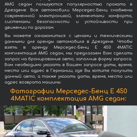
AMG седан пользуются популярностью проката в
Дрездене. Все автомобили Мерседес-Бенц снабжены
современной электроникой, элементами комфорта,
системами безопасности и устойчивости при
движении по дорогам.
Вы можете ознакомиться с ценами и техническими
данными для аренды автомобиля в Дрездене. Чтобы
взять в аренду Мерседес-Бенц E 450 4MATIC
комплектация AMG седан, мы предлагаем Вам сделать
запрос на бронирование авто, заполнив форму запроса.
Вам необходимо указать в Вашем запросе даты, время,
место или адрес в Германии, где Вы хотите получить
данный авто, а также указать даты, время, место или
адрес возврата машины.
Фотографии Мерседес-Бенц E 450
4MATIC комплектация AMG седан: