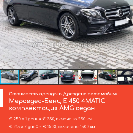
Стоимость аренды в Дрездене автомобиля
Мерседес-Бенц
E 450 4MATIC
комплектация AMG седан
€ 250 х 1 день = € 250, включено 250 км
€ 215 х 7 дней = € 1500, включено 1500 км