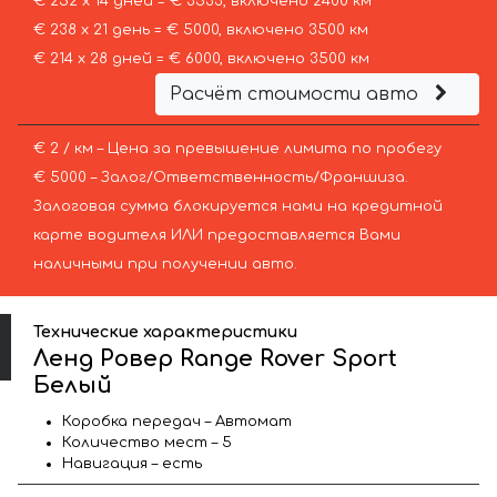
€ 252 х 14 дней = € 3533, включено 2400 км
€ 238 х 21 день = € 5000, включено 3500 км
€ 214 х 28 дней = € 6000, включено 3500 км
Расчёт стоимости авто
€ 2 / км – Цена за превышение лимита по пробегу
€ 5000 – Залог/Ответственность/Франшиза.
Залоговая сумма блокируется нами на кредитной
карте водителя ИЛИ предоставляется Вами
наличными при получении авто.
Технические характеристики
Ленд Ровер Range Rover Sport
Белый
Коробка передач – Автомат
Количество мест – 5
Навигация – есть