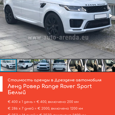
Стоимость аренды в Дрездене автомобиля
Ленд Ровер
Range Rover Sport
Белый
€ 400 х 1 день = € 400, включено 200 км
€ 286 х 7 дней = € 2000, включено 1200 км