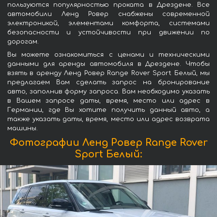
пользуются популярностью проката в Дрездене. Все
автомобили Ленд Ровер снабжены современной
электроникой, элементами комфорта, системами
безопасности и устойчивости при движении по
дорогам.
Вы можете ознакомиться с ценами и техническими
данными для аренды автомобиля в Дрездене. Чтобы
взять в аренду Ленд Ровер Range Rover Sport Белый, мы
предлагаем Вам сделать запрос на бронирование
авто, заполнив форму запроса. Вам необходимо указать
в Вашем запросе даты, время, место или адрес в
Германии, где Вы хотите получить данный авто, а
также указать даты, время, место или адрес возврата
машины.
Фотографии Ленд Ровер Range Rover
Sport Белый: