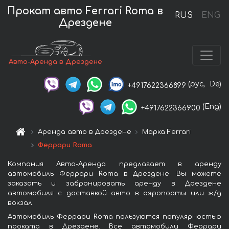
Прокат авто Ferrari Roma в
RUS
ENG
Дрездене
Авто-Аренда в Дрездене
(рус,
De)
+4917622366899
(Eng)
+4917622366900
Аренда авто в Дрездене
Марка Ferrari
Феррари Roma
Компания Авто-Аренда предлагает в аренду
автомобиль Феррари Roma в Дрездене. Вы можете
заказать и забронировать аренду в Дрездене
автомобиля с доставкой авто в аэропорты или ж/д
вокзал.
Автомобиль Феррари Roma пользуются популярностью
проката в Дрездене. Все автомобили Феррари