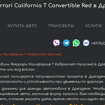
ari California T Convertible Red в 
КУПИТЬ АВТО
ТРАНСФЕРЫ
УСЛУГИ
+491762
и Калифорния Т Кабриолет Красный
биль Феррари Калифорния Т Кабриолет Красный в Дре
ы или ж/д вокзал.
сный пользуются популярностью проката в Дрезден
зопасности и устойчивости при движении по дорогам.
 данными для аренды автомобиля в Дрездене. Чтоб
ирование авто, заполнив форму запроса. Вам необход
вто, а также указать даты, время, место или адрес в