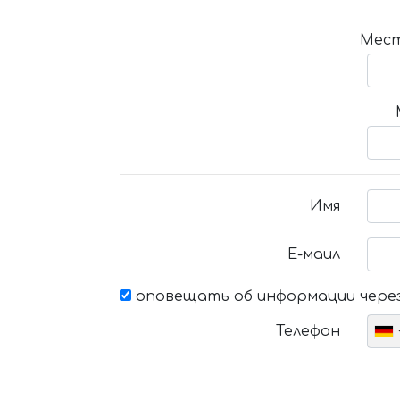
Мест
Имя
Е-маил
оповещать об информации через
Телефон