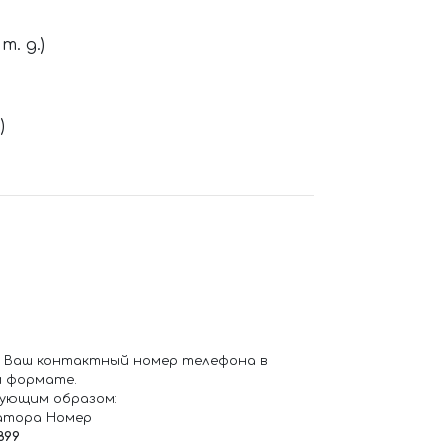
. д.)
)
 Ваш контактный номер телефона в
 формате.
ующим образом:
атора Номер
899