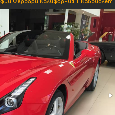
фии Феррари Калифорния Т Кабриолет 