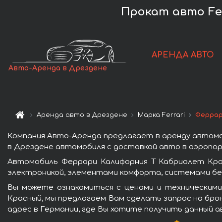
Прокат авто Ferr
АРЕНДА АВТО
Авто-Аренда в Дрездене
Аренда авто в Дрездене
Марка Ferrari
Феррар
Компания Авто-Аренда предлагает в аренду автомо
в Дрездене автомобиля с доставкой авто в аэропорт
Автомобиль Феррари Калифорния Т Кабриолет Кра
электроникой, элементами комфорта, системами бе
Вы можете ознакомиться с ценами и техническими
Красный, мы предлагаем Вам сделать запрос на брон
адрес в Германии, где Вы хотите получить данный а