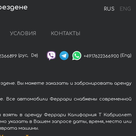
Дрездене
RUS
ENG
УСЛОВИЯ
КОНТАКТЫ
(рус,
De)
(Eng)
2366899
+4917622366900
здене. Вы можете заказать и забронировать аренду
е. Все автомобили Феррари снабжены современной
ы взять в аренду Феррари Калифорния Т Кабриолет
имо указать в Вашем запросе даты, время, место или
озврата машины.