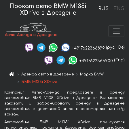
Прокат авто BMW M135i
RUS
ENG
XDrive в Дрездене
Авто-Аренда в Дрездене
(рус,
De)
+4917622366899
(Eng)
+4917622366900
Аренда авто в Дрездене
Марка BMW
БМВ M135i XDrive
Компания Авто-Аренда предлагает в аренду
автомобиль БМВ M135i XDrive в Дрездене. Вы можете
заказать и забронировать аренду в Дрездене
автомобиля с доставкой авто в аэропорты или ж/д
вокзал.
Автомобиль БМВ M135i XDrive пользуются
популярностью проката в Дрездене. Все автомобили