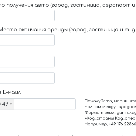
о получения авто (город, гостиница, аэропорт и т
Место окончания аренды (город, гостиница и т. д.
 Е-маил
Пожалуйста, напишит
+49
полном международно
Формат выглядит сле
+Код_страны Код_опе
Например,
+49 176 2236