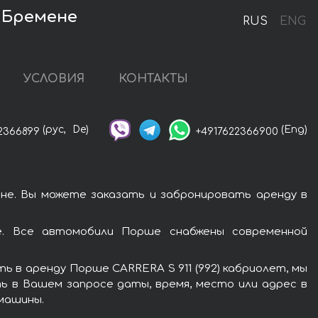
в Бремене
RUS
ENG
УСЛОВИЯ
КОНТАКТЫ
(рус,
De)
(Eng)
2366899
+4917622366900
не. Вы можете заказать и забронировать аренду в
е. Все автомобили Порше снабжены современной
 в аренду Порше CARRERA S 911 (992) кабриолет, мы
ь в Вашем запросе даты, время, место или адрес в
 машины.