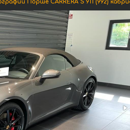
графии Порше CARRERA S 911 (992) кабри