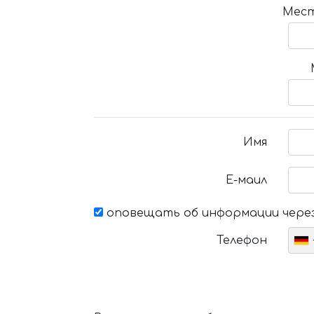
Мест
Имя
Е-маил
оповещать об информации через
Телефон