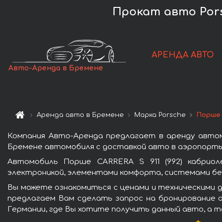
Прокат авто Porsc
АРЕНДА АВТО
Авто-Аренда в Бремене
Аренда авто в Бремене
Марка Porsche
Порше 
Компания Авто-Аренда предлагает в аренду автом
Бремене автомобиля с доставкой авто в аэропорты 
Автомобиль Порше CARRERA S 911 (992) кабрио
электроникой, элементами комфорта, системами бе
Вы можете ознакомиться с ценами и техническими д
предлагаем Вам сделать запрос на бронирование а
Германии, где Вы хотите получить данный авто, а т