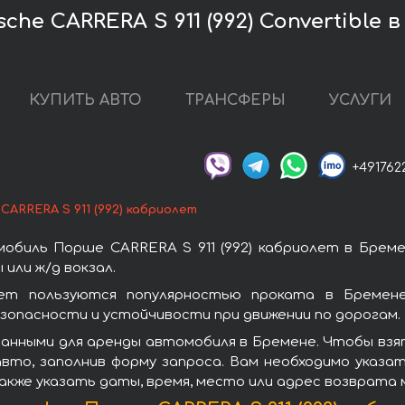
he CARRERA S 911 (992) Convertible 
КУПИТЬ АВТО
ТРАНСФЕРЫ
УСЛУГИ
+491762
CARRERA S 911 (992) кабриолет
обиль Порше CARRERA S 911 (992) кабриолет в Бреме
или ж/д вокзал.
лет пользуются популярностью проката в Бремен
зопасности и устойчивости при движении по дорогам.
анными для аренды автомобиля в Бремене. Чтобы взять
вто, заполнив форму запроса. Вам необходимо указат
акже указать даты, время, место или адрес возврата