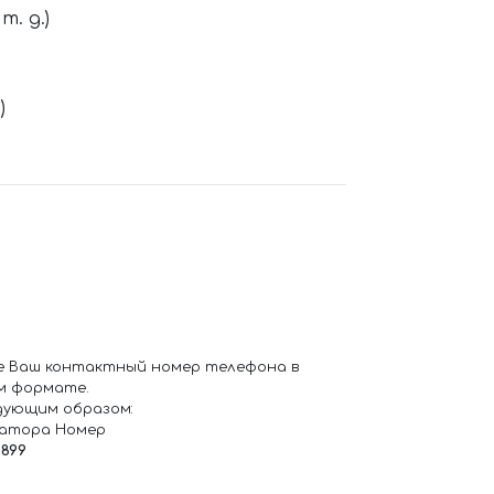
. д.)
)
е Ваш контактный номер телефона в
м формате.
дующим образом:
ратора Номер
6899