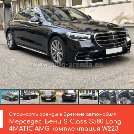
Стоимость аренды в Бремене автомобиля
Мерседес-Бенц
S-Class S580 Long
4MATIC AMG комплектация W223