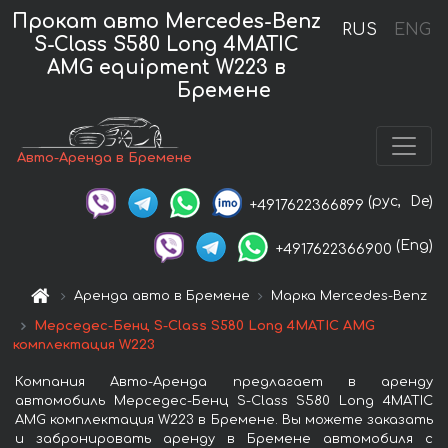
Прокат авто Mercedes-Benz
RUS
ENG
S-Class S580 Long 4MATIC
AMG equipment W223 в
Бремене
Авто-Аренда в Бремене
(рус,
De)
+4917622366899
(Eng)
+4917622366900
Аренда авто в Бремене
Марка Mercedes-Benz
Мерседес-Бенц S-Class S580 Long 4MATIC AMG
комплектация W223
Компания Авто-Аренда предлагает в аренду
автомобиль Мерседес-Бенц S-Class S580 Long 4MATIC
AMG комплектация W223 в Бремене. Вы можете заказать
и забронировать аренду в Бремене автомобиля с