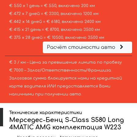
€ 550 х 1 день = € 550, включено 200 км
€ 472 х 7 дней = € 3300, включено 1200 км
€ 442 х 14 дней = € 6180, включено 2400 км
€ 415 х 21 день = € 8700, включено 3500 км
€ 375 х 28 дней = € 10500, включено 3500 км
Расчёт стоимости авто
€ 3 / км – Цена за превышение лимита по пробегу
€ 7000 – Залог/Ответственность/Франшиза.
Залоговая сумма блокируется нами на кредитной
карте водителя ИЛИ предоставляется Вами
наличными при получении авто.
Технические характеристики
Мерседес-Бенц S-Class S580 Long
4MATIC AMG комплектация W223