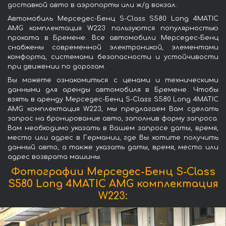
доставкой авто в аэропорты или ж/д вокзал.
Автомобиль Мерседес-Бенц S-Class S580 Long 4MATIC
AMG комплектация W223 пользуются популярностью
проката в Бремене. Все автомобили Мерседес-Бенц
снабжены современной электроникой, элементами
комфорта, системами безопасности и устойчивости
при движении по дорогам.
Вы можете ознакомиться с ценами и техническими
данными для аренды автомобиля в Бремене. Чтобы
взять в аренду Мерседес-Бенц S-Class S580 Long 4MATIC
AMG комплектация W223, мы предлагаем Вам сделать
запрос на бронирование авто, заполнив форму запроса.
Вам необходимо указать в Вашем запросе даты, время,
место или адрес в Германии, где Вы хотите получить
данный авто, а также указать даты, время, место или
адрес возврата машины.
Фотографии Мерседес-Бенц S-Class
S580 Long 4MATIC AMG комплектация
W223: