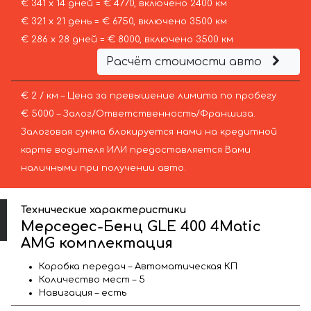
€ 341 х 14 дней = € 4770, включено 2400 км
€ 321 х 21 день = € 6750, включено 3500 км
€ 286 х 28 дней = € 8000, включено 3500 км
Расчёт стоимости авто
€ 2 / км – Цена за превышение лимита по пробегу
€ 5000 – Залог/Ответственность/Франшиза.
Залоговая сумма блокируется нами на кредитной
карте водителя ИЛИ предоставляется Вами
наличными при получении авто.
Технические характеристики
Мерседес-Бенц GLE 400 4Matic
AMG комплектация
Коробка передач – Автоматическая КП
Количество мест – 5
Навигация – есть