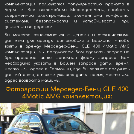
комплектация пользуются популярностью проката в
Берлине. Все автомобили Мерседес-Бенц снабжены
современной электроникой, элементами комфорта,
системами безопасности и устойчивости при
движении по дорогам.
Вы можете ознакомиться с ценами и техническими
данными для аренды автомобиля в Берлине. Чтобы
взять в аренду Мерседес-Бенц GLE 400 4Matic AMG
комплектация, мы предлагаем Вам сделать запрос на
бронирование авто, заполнив форму запроса. Вам
необходимо указать в Вашем запросе даты, время,
место или адрес в Германии, где Вы хотите получить
данный авто, а также указать даты, время, место или
адрес возврата машины.
Фотографии Мерседес-Бенц GLE 400
4Matic AMG комплектация: