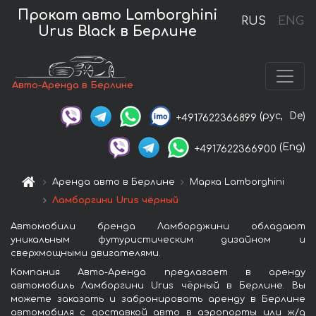
Прокат авто Lamborghini
RUS
ENG
Urus Black в Берлине
Авто-Аренда в Берлине
(рус,
De)
+4917622366899
(Eng)
+4917622366900
Аренда авто в Берлине
Марка Lamborghini
Ламборгини Urus чёрный
Автомобили бренда Ламборджини обладают
уникальным футуристическим дизайном и
сверхмощными двигателями.
Компания Авто-Аренда предлагает в аренду
автомобиль Ламборгини Urus чёрный в Берлине. Вы
можете заказать и забронировать аренду в Берлине
автомобиля с доставкой авто в аэропорты или ж/д