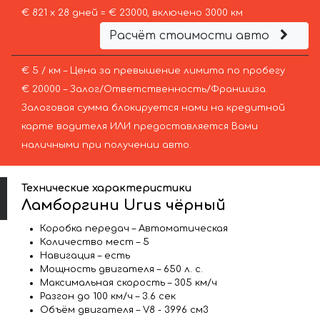
€ 821 х 28 дней = € 23000, включено 3000 км
Расчёт стоимости авто
€ 5 / км – Цена за превышение лимита по пробегу
€ 20000 – Залог/Ответственность/Франшиза.
Залоговая сумма блокируется нами на кредитной
карте водителя ИЛИ предоставляется Вами
наличными при получении авто.
Технические характеристики
Ламборгини Urus чёрный
Коробка передач – Автоматическая
Количество мест – 5
Навигация – есть
Мощность двигателя – 650 л. с.
Максимальная скорость – 305 км/ч
Разгон до 100 км/ч – 3.6 сек
Объём двигателя – V8 - 3996 см3