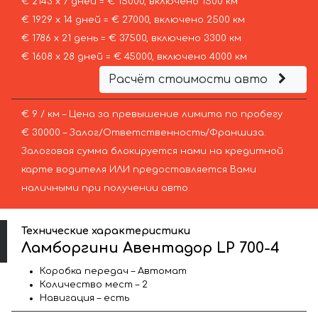
€ 2143 х 7 дней = € 15000, включено 1500 км
€ 1929 х 14 дней = € 27000, включено 2500 км
€ 1786 х 21 день = € 37500, включено 3300 км
€ 1608 х 28 дней = € 45000, включено 4000 км
Расчёт стоимости авто
€ 9 / км – Цена за превышение лимита по пробегу
€ 30000 – Залог/Ответственность/Франшиза.
Залоговая сумма блокируется нами на кредитной
карте водителя ИЛИ предоставляется Вами
наличными при получении авто.
Технические характеристики
Ламборгини Авентадор LP 700-4
Коробка передач – Автомат
Количество мест – 2
Навигация – есть