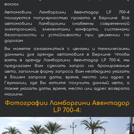
вокзал.
Автомобиль Ламборгини Авентадор LP 700-4
пользуются популярностью проката в Берлине. Все
автомобили Ламборгини снабжены современной
электроникой, элементами комфорта, системами
безопасности и устойчивости при движении по
дорогам.
Вы можете ознакомиться с ценами и техническими
данными для аренды автомобиля в Берлине. Чтобы
взять в аренду Ламборгини Авентадор LP 700-4, мы
предлагаем Вам сделать запрос на бронирование
авто, заполнив форму запроса. Вам необходимо указать
в Вашем запросе даты, время, место или адрес в
Германии, где Вы хотите получить данный авто, а
также указать даты, время, место или адрес возврата
машины.
Фотографии Ламборгини Авентадор
LP 700-4: