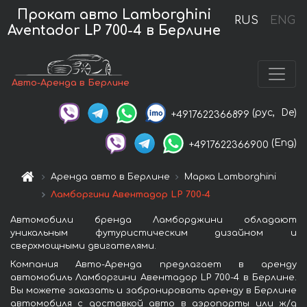
Прокат авто Lamborghini
RUS
ENG
Aventador LP 700-4 в Берлине
Авто-Аренда в Берлине
(рус,
De)
+4917622366899
(Eng)
+4917622366900
Аренда авто в Берлине
Марка Lamborghini
Ламборгини Авентадор LP 700-4
Автомобили бренда Ламборджини обладают
уникальным футуристическим дизайном и
сверхмощными двигателями.
Компания Авто-Аренда предлагает в аренду
автомобиль Ламборгини Авентадор LP 700-4 в Берлине.
Вы можете заказать и забронировать аренду в Берлине
автомобиля с доставкой авто в аэропорты или ж/д