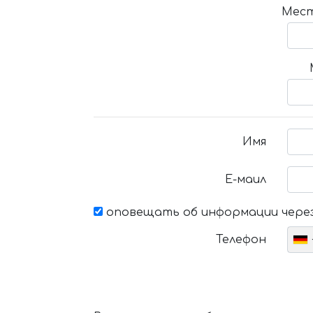
Мест
Имя
Е-маил
оповещать об информации через
Телефон