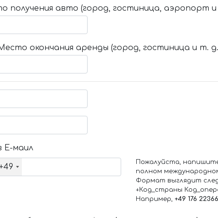
о получения авто (город, гостиница, аэропорт и т
Место окончания аренды (город, гостиница и т. д.
 Е-маил
Пожалуйста, напишит
+49
полном международно
Формат выглядит сле
+Код_страны Код_опе
Например,
+49 176 2236