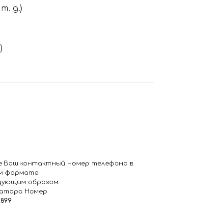
. д.)
)
е Ваш контактный номер телефона в
м формате.
дующим образом:
ратора Номер
6899