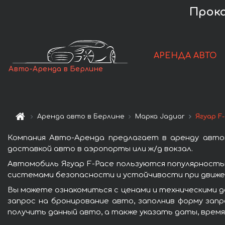
Прока
АРЕНДА АВТО
Авто-Аренда в Берлине
Аренда авто в Берлине
Марка Jaguar
Ягуар F
Компания Авто-Аренда предлагает в аренду автом
доставкой авто в аэропорты или ж/д вокзал.
Автомобиль Ягуар F-Pace пользуются популярность
системами безопасности и устойчивости при движен
Вы можете ознакомиться с ценами и техническими д
запрос на бронирование авто, заполнив форму запр
получить данный авто, а также указать даты, время