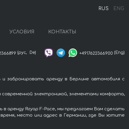
RUS
ENG
УСЛОВИЯ
КОНТАКТЫ
(рус,
De)
(Eng)
2366899
+4917622366900
ь и забронировать аренду в Берлине автомобиля с
ы современной электроникой, элементами комфорта,
 в аренду Ягуар F-Pace, мы предлагаем Вам сделать
 время, место или адрес в Германии, где Вы хотите