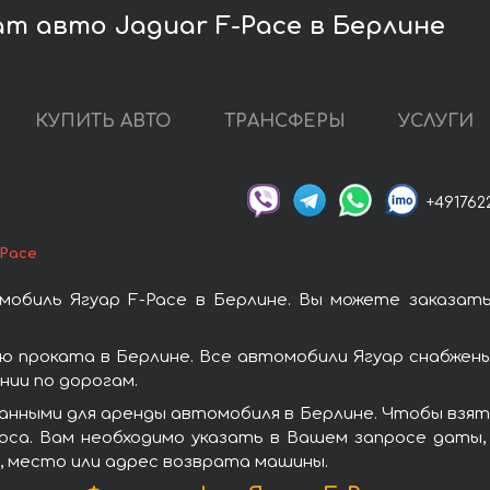
т авто Jaguar F-Pace в Берлине
КУПИТЬ АВТО
ТРАНСФЕРЫ
УСЛУГИ
+491762
-Pace
обиль Ягуар F-Pace в Берлине. Вы можете заказат
ю проката в Берлине. Все автомобили Ягуар снабжен
ии по дорогам.
анными для аренды автомобиля в Берлине. Чтобы взять
оса. Вам необходимо указать в Вашем запросе даты,
, место или адрес возврата машины.