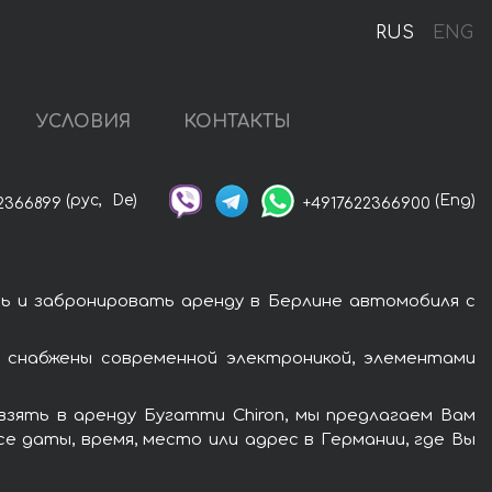
RUS
ENG
УСЛОВИЯ
КОНТАКТЫ
(рус,
De)
(Eng)
2366899
+4917622366900
ь и забронировать аренду в Берлине автомобиля с
 снабжены современной электроникой, элементами
зять в аренду Бугатти Chiron, мы предлагаем Вам
е даты, время, место или адрес в Германии, где Вы