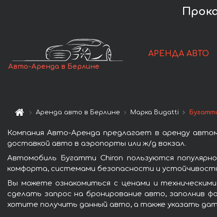
Прока
АРЕНДА АВТО
Авто-Аренда в Берлине
Аренда авто в Берлине
Марка Bugatti
Бугатти
Компания Авто-Аренда предлагает в аренду автом
доставкой авто в аэропорты или ж/д вокзал.
Автомобиль Бугатти Chiron пользуются популярн
комфорта, системами безопасности и устойчивости 
Вы можете ознакомиться с ценами и техническими
сделать запрос на бронирование авто, заполнив фо
хотите получить данный авто, а также указать дат