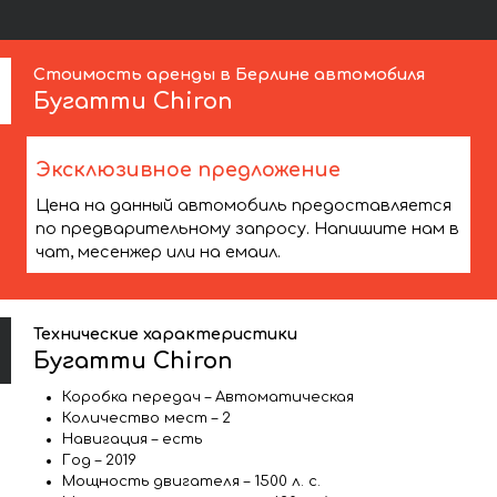
Стоимость аренды в Берлине автомобиля
Бугатти
Chiron
Эксклюзивное предложение
Цена на данный автомобиль предоставляется
по предварительному запросу. Напишите нам в
чат, месенжер или на емаил.
Технические характеристики
Бугатти Chiron
Коробка передач – Автоматическая
Количество мест – 2
Навигация – есть
Год – 2019
Мощность двигателя – 1500 л. с.