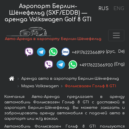
Аэропорт Берлин-
RUS
ENG
Шёнефельд (SXF/EDDB) —
аренда Volkswagen Golf 8 GTI
Авто-Аренда в аэропорту Берлин-Шёнефельд
(рус,
De)
+4917622366899
(Eng)
+4917622366900
Аренда авто в аэропорту Берлин-Шёнефельд
Марка Volkswagen
Фольксваген Гольф 8 GTI
Компания Авто-Аренда предлагает в аренду
автомобиль Фольксваген Гольф 8 GTI с доставкой в
аэропорт Берлин-Шёнефельд. Вы можете заказать и
забронировать аренду автомобиля с подачей авто в
аэропорт или ж/д вокзал.
Автомобиль Фольксваген Гольф 8 GTI пользуются