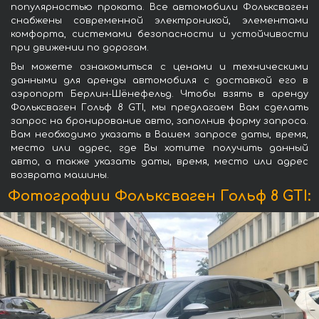
популярностью проката. Все автомобили Фольксваген
снабжены современной электроникой, элементами
комфорта, системами безопасности и устойчивости
при движении по дорогам.
Вы можете ознакомиться с ценами и техническими
данными для аренды автомобиля с доставкой его в
аэропорт Берлин-Шёнефельд. Чтобы взять в аренду
Фольксваген Гольф 8 GTI, мы предлагаем Вам сделать
запрос на бронирование авто, заполнив форму запроса.
Вам необходимо указать в Вашем запросе даты, время,
место или адрес, где Вы хотите получить данный
авто, а также указать даты, время, место или адрес
возврата машины.
Фотографии Фольксваген Гольф 8 GTI: