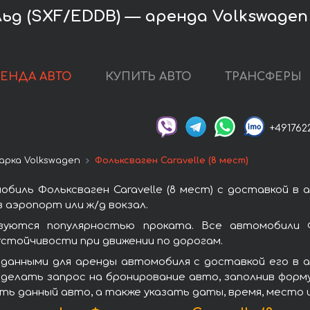
 (SXF/EDDB) — аренда Volkswagen Ca
РЕНДА АВТО
КУПИТЬ АВТО
ТРАНСФЕРЫ
+491762
арка Volkswagen
Фольксваген Caravelle (8 мест)
биль Фольксваген Caravelle (8 мест) с доставкой в
 аэропорт или ж/д вокзал.
ьзуются популярностью проката. Все автомобили 
стойчивости при движении по дорогам.
 данными для аренды автомобиля с доставкой его в 
 сделать запрос на бронирование авто, заполнив фор
ить данный авто, а также указать даты, время, место