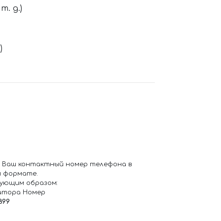
. д.)
)
 Ваш контактный номер телефона в
 формате.
ующим образом:
атора Номер
899