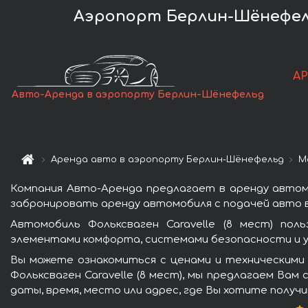
Аэропорт Берлин-Шёнефельд
А
Авто-Аренда в аэропорту Берлин-Шёнефельд
Аренда авто в аэропорту Берлин-Шёнефельд
М
Компания Авто-Аренда предлагает в аренду автомо
забронировать аренду автомобиля с подачей авто в
Автомобиль Фольксваген Caravelle (8 мест) пол
элементами комфорта, системами безопасности и у
Вы можете ознакомиться с ценами и техническими
Фольксваген Caravelle (8 мест), мы предлагаем Вам
даты, время, место или адрес, где Вы хотите получ