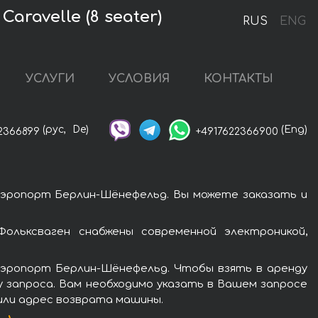
ravelle (8 seater)
RUS
ENG
УСЛУГИ
УСЛОВИЯ
КОНТАКТЫ
(рус,
De)
(Eng)
2366899
+4917622366900
 аэропорт Берлин-Шёнефельд. Вы можете заказать и
Фольксваген снабжены современной электроникой,
аэропорт Берлин-Шёнефельд. Чтобы взять в аренду
му запроса. Вам необходимо указать в Вашем запросе
 или адрес возврата машины.