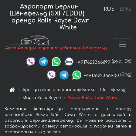
Аэропорт Берлин-
RUS
ENG
Шёнефельд (SXF/EDDB) —
аренда Rolls-Royce Dawn
White
Авто-Аренда в аэропорту Берлин-Шёнефельд
(рус,
De)
+4917622366899
(Eng)
+4917622366900
Аренда авто в аэропорту Берлин-Шёнефельд
Марка Rolls-Royce
Роллс-Ройс Dawn White
Компания Авто-Аренда предлагает в аренду
автомобиль Роллс-Ройс Dawn White с доставкой в
аэропорт Берлин-Шёнефельд. Вы можете заказать и
забронировать аренду автомобиля с подачей авто в
аэропорт или ж/д вокзал.