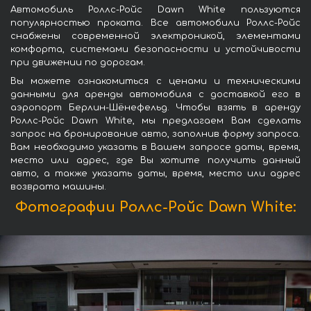
Автомобиль Роллс-Ройс Dawn White пользуются
популярностью проката. Все автомобили Роллс-Ройс
снабжены современной электроникой, элементами
комфорта, системами безопасности и устойчивости
при движении по дорогам.
Вы можете ознакомиться с ценами и техническими
данными для аренды автомобиля с доставкой его в
аэропорт Берлин-Шёнефельд. Чтобы взять в аренду
Роллс-Ройс Dawn White, мы предлагаем Вам сделать
запрос на бронирование авто, заполнив форму запроса.
Вам необходимо указать в Вашем запросе даты, время,
место или адрес, где Вы хотите получить данный
авто, а также указать даты, время, место или адрес
возврата машины.
Фотографии Роллс-Ройс Dawn White: