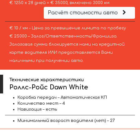
€ 1250 х 28 дней = € 35000, включено 3000 км
Расчёт стоимости авто
€ 10 / км – Цена за превышение лимита по пробегу
€ 25000 – Залог/Ответственность/Франшиза.
Залоговая сумма блокируется нами на кредитной
карте водителя ИЛИ предоставляется Вами
наличными при получении авто.
Технические характеристики
Роллс-Ройс Dawn White
Коробка передач – Автоматическая КП
Количество мест – 4
Навигация – есть
Минимальный возраст водителя (лет) – 27