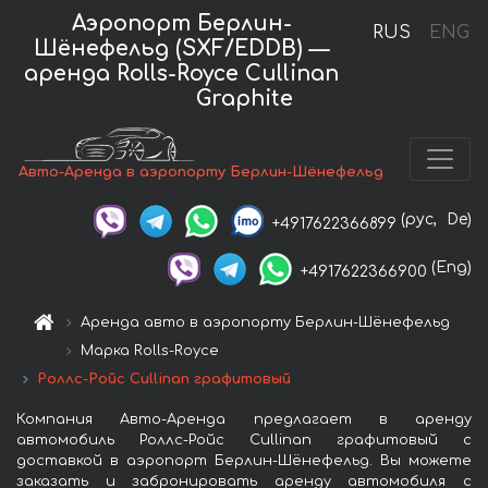
Аэропорт Берлин-
RUS
ENG
Шёнефельд (SXF/EDDB) —
аренда Rolls-Royce Cullinan
Graphite
Авто-Аренда в аэропорту Берлин-Шёнефельд
(рус,
De)
+4917622366899
(Eng)
+4917622366900
Аренда авто в аэропорту Берлин-Шёнефельд
Марка Rolls-Royce
Роллс-Ройс Cullinan графитовый
Компания Авто-Аренда предлагает в аренду
автомобиль Роллс-Ройс Cullinan графитовый с
доставкой в аэропорт Берлин-Шёнефельд. Вы можете
заказать и забронировать аренду автомобиля с