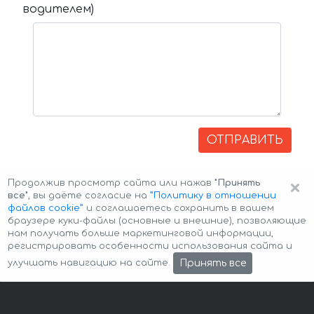
водителем)
ОТПРАВИТЬ
×
Продолжив просмотр сайта или нажав
"Принять
все"
, вы даёте согласие на
”Политику в отношении
файлов cookie”
и соглашаетесь сохранить в вашем
браузере куки-файлы (основные и внешние), позволяющие
нам получать больше маркетинговой информации,
регистрировать особенности использования сайта и
Авторские права © 2026 Авто-Аренда
Cookie Policy
Принять все
улучшать навигацию на сайте.
Политика конфиденциальности