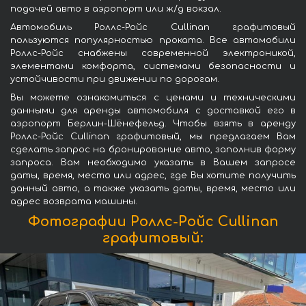
подачей авто в аэропорт или ж/д вокзал.
Автомобиль Роллс-Ройс Cullinan графитовый
пользуются популярностью проката. Все автомобили
Роллс-Ройс снабжены современной электроникой,
элементами комфорта, системами безопасности и
устойчивости при движении по дорогам.
Вы можете ознакомиться с ценами и техническими
данными для аренды автомобиля с доставкой его в
аэропорт Берлин-Шёнефельд. Чтобы взять в аренду
Роллс-Ройс Cullinan графитовый, мы предлагаем Вам
сделать запрос на бронирование авто, заполнив форму
запроса. Вам необходимо указать в Вашем запросе
даты, время, место или адрес, где Вы хотите получить
данный авто, а также указать даты, время, место или
адрес возврата машины.
Фотографии Роллс-Ройс Cullinan
графитовый: