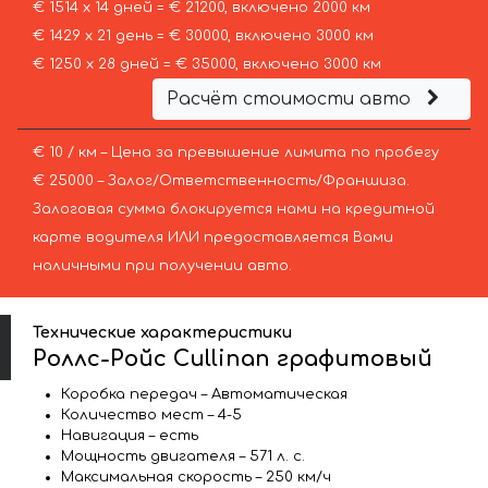
€ 1514 х 14 дней = € 21200, включено 2000 км
€ 1429 х 21 день = € 30000, включено 3000 км
€ 1250 х 28 дней = € 35000, включено 3000 км
Расчёт стоимости авто
€ 10 / км – Цена за превышение лимита по пробегу
€ 25000 – Залог/Ответственность/Франшиза.
Залоговая сумма блокируется нами на кредитной
карте водителя ИЛИ предоставляется Вами
наличными при получении авто.
Технические характеристики
Роллс-Ройс Cullinan графитовый
Коробка передач – Автоматическая
Количество мест – 4-5
Навигация – есть
Мощность двигателя – 571 л. с.
Максимальная скорость – 250 км/ч