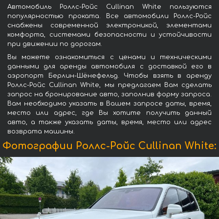
Автомобиль Роллс-Ройс Cullinan White пользуются
популярностью проката. Все автомобили Роллс-Ройс
снабжены современной электроникой, элементами
комфорта, системами безопасности и устойчивости
при движении по дорогам.
Вы можете ознакомиться с ценами и техническими
данными для аренды автомобиля с доставкой его в
аэропорт Берлин-Шёнефельд. Чтобы взять в аренду
Роллс-Ройс Cullinan White, мы предлагаем Вам сделать
запрос на бронирование авто, заполнив форму запроса.
Вам необходимо указать в Вашем запросе даты, время,
место или адрес, где Вы хотите получить данный
авто, а также указать даты, время, место или адрес
возврата машины.
Фотографии Роллс-Ройс Cullinan White: