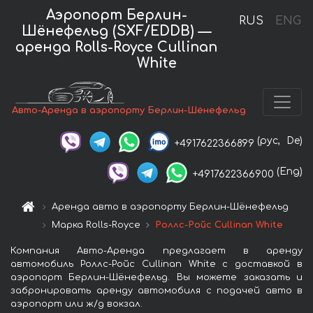
Аэропорт Берлин-
RUS
ENG
Шёнефельд (SXF/EDDB) —
аренда Rolls-Royce Cullinan
White
Авто-Аренда в аэропорту Берлин-Шёнефельд
(рус,
De)
+4917622366899
(Eng)
+4917622366900
Аренда авто в аэропорту Берлин-Шёнефельд
Марка Rolls-Royce
Роллс-Ройс Cullinan White
Компания Авто-Аренда предлагает в аренду
автомобиль Роллс-Ройс Cullinan White с доставкой в
аэропорт Берлин-Шёнефельд. Вы можете заказать и
забронировать аренду автомобиля с подачей авто в
аэропорт или ж/д вокзал.