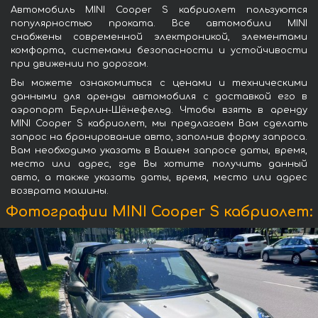
Автомобиль MINI Cooper S кабриолет пользуются
популярностью проката. Все автомобили MINI
снабжены современной электроникой, элементами
комфорта, системами безопасности и устойчивости
при движении по дорогам.
Вы можете ознакомиться с ценами и техническими
данными для аренды автомобиля с доставкой его в
аэропорт Берлин-Шёнефельд. Чтобы взять в аренду
MINI Cooper S кабриолет, мы предлагаем Вам сделать
запрос на бронирование авто, заполнив форму запроса.
Вам необходимо указать в Вашем запросе даты, время,
место или адрес, где Вы хотите получить данный
авто, а также указать даты, время, место или адрес
возврата машины.
Фотографии MINI Cooper S кабриолет: