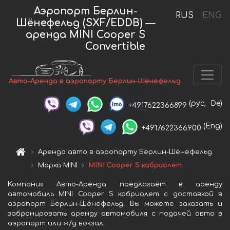
Аэропорт Берлин-
RUS
ENG
Шёнефельд (SXF/EDDB) —
аренда MINI Cooper S
Convertible
Авто-Аренда в аэропорту Берлин-Шёнефельд
(рус,
De)
+4917622366899
(Eng)
+4917622366900
Аренда авто в аэропорту Берлин-Шёнефельд
Марка MINI
MINI Cooper S кабриолет
Компания Авто-Аренда предлагает в аренду
автомобиль MINI Cooper S кабриолет с доставкой в
аэропорт Берлин-Шёнефельд. Вы можете заказать и
забронировать аренду автомобиля с подачей авто в
аэропорт или ж/д вокзал.