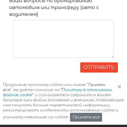
Ваши вопросы по бронированию
автомобиля или трансферу (авто с
водителем)
ОТПРАВИТЬ
×
Продолжив просмотр сайта или нажав
"Принять
все"
, вы даёте согласие на
”Политику в отношении
файлов cookie”
и соглашаетесь сохранить в вашем
браузере куки-файлы (основные и внешние), позволяющие
нам получать больше маркетинговой информации,
регистрировать особенности использования сайта и
Авторские права © 2026 Авто-Аренда
Cookie Policy
Принять все
улучшать навигацию на сайте.