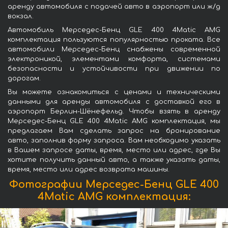
аренду автомобиля с подачей авто в аэропорт или ж/д
вокзал.
Автомобиль Мерседес-Бенц GLE 400 4Matic AMG
комплектация пользуются популярностью проката. Все
автомобили Мерседес-Бенц снабжены современной
электроникой, элементами комфорта, системами
безопасности и устойчивости при движении по
дорогам.
Вы можете ознакомиться с ценами и техническими
данными для аренды автомобиля с доставкой его в
аэропорт Берлин-Шёнефельд. Чтобы взять в аренду
Мерседес-Бенц GLE 400 4Matic AMG комплектация, мы
предлагаем Вам сделать запрос на бронирование
авто, заполнив форму запроса. Вам необходимо указать
в Вашем запросе даты, время, место или адрес, где Вы
хотите получить данный авто, а также указать даты,
время, место или адрес возврата машины.
Фотографии Мерседес-Бенц GLE 400
4Matic AMG комплектация: