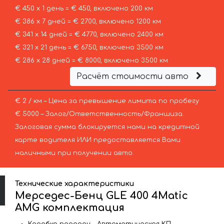
€ 450 х 1 день = € 450, включено 200 км
€ 386 х 7 дней = € 2700, включено 1200 км
€ 341 х 14 дней = € 4770, включено 2400 км
€ 321 х 21 день = € 6750, включено 3500 км
€ 286 х 28 дней = € 8000, включено 3500 км
Расчёт стоимости авто
€ 2 / км – Цена за превышение лимита по пробегу
€ 5000 – Залог/Ответственность/Франшиза.
Залоговая сумма блокируется нами на кредитной
карте водителя ИЛИ предоставляется Вами
наличными при получении авто.
Технические характеристики
Мерседес-Бенц GLE 400 4Matic
AMG комплектация
Коробка передач – Автоматическая КП