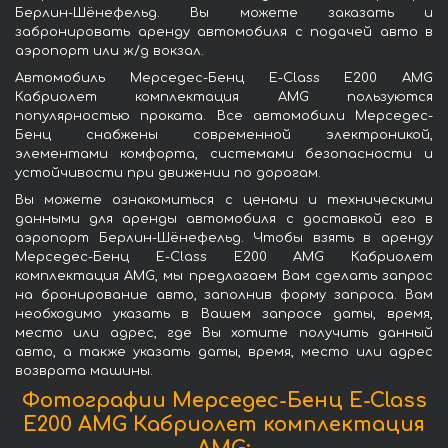
Берлин-Шёнефельд. Вы можете заказать и
забронировать аренду автомобиля с подачей авто в
аэропорт или ж/д вокзал.
Автомобиль Мерседес-Бенц E-Class E200 AMG
Кабриолет комплектация AMG пользуются
популярностью проката. Все автомобили Мерседес-
Бенц снабжены современной электроникой,
элементами комфорта, системами безопасности и
устойчивости при движении по дорогам.
Вы можете ознакомиться с ценами и техническими
данными для аренды автомобиля с доставкой его в
аэропорт Берлин-Шёнефельд. Чтобы взять в аренду
Мерседес-Бенц E-Class E200 AMG Кабриолет
комплектация AMG, мы предлагаем Вам сделать запрос
на бронирование авто, заполнив форму запроса. Вам
необходимо указать в Вашем запросе даты, время,
место или адрес, где Вы хотите получить данный
авто, а также указать даты, время, место или адрес
возврата машины.
Фотографии Мерседес-Бенц E-Class
E200 AMG Кабриолет комплектация