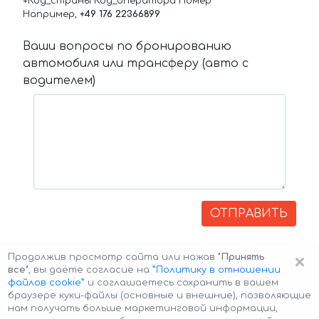
+Код_страны Код_оператора Номер
Например,
+49 176 22366899
Ваши вопросы по бронированию
автомобиля или трансферу (авто с
водителем)
ОТПРАВИТЬ
×
Продолжив просмотр сайта или нажав
"Принять
все"
, вы даёте согласие на
”Политику в отношении
файлов cookie”
и соглашаетесь сохранить в вашем
браузере куки-файлы (основные и внешние), позволяющие
нам получать больше маркетинговой информации,