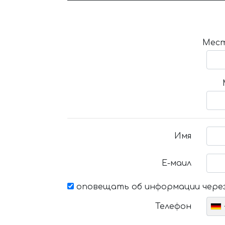
Мест
Имя
Е-маил
оповещать об информации через
Телефон