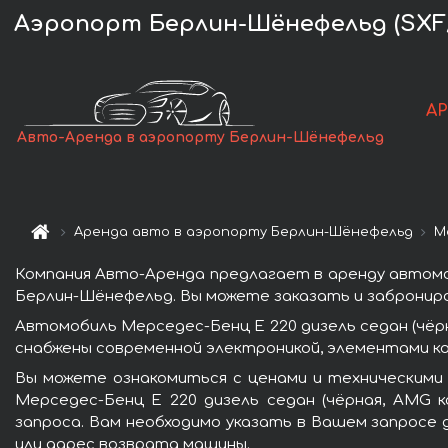
Аэропорт Берлин-Шёнефельд (SXF/E
А
Авто-Аренда в аэропорту Берлин-Шёнефельд
Аренда авто в аэропорту Берлин-Шёнефельд
М
Компания Авто-Аренда предлагает в аренду автомоб
Берлин-Шёнефельд. Вы можете заказать и заброниро
Автомобиль Мерседес-Бенц E 220 дизель седан (чёр
снабжены современной электроникой, элементами к
Вы можете ознакомиться с ценами и техническими
Мерседес-Бенц E 220 дизель седан (чёрная, AMG к
запроса. Вам необходимо указать в Вашем запросе 
или адрес возврата машины.