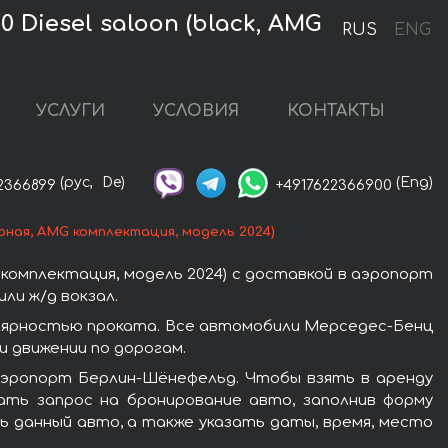
Diesel saloon (black, AMG
RUS
ENG
УСЛУГИ
УСЛОВИЯ
КОНТАКТЫ
(рус,
De)
(Eng)
2366899
+4917622366900
рная, AMG комплектация, модель 2024)
комплектация, модель 2024) с доставкой в аэропорт
ли ж/д вокзал.
пулярностью проката. Все автомобили Мерседес-Бенц
 движении по дорогам.
аэропорт Берлин-Шёнефельд. Чтобы взять в аренду
лать запрос на бронирование авто, заполнив форму
ь данный авто, а также указать даты, время, место