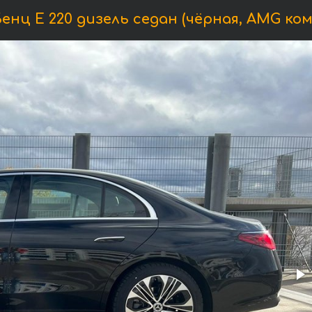
ц E 220 дизель седан (чёрная, AMG ком