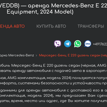
DDB) — аренда Mercedes-Benz E 220 
Equipment, 2024 Model)
РЕНДА АВТО
КУПИТЬ АВТО
ТРАНСФЕРЫ
+491762
арка Mercedes-Benz
Мерседес-Бенц E 220 дизель седан (чё
иль Мерседес-Бенц E 220 дизель седан (чёрная, AMG 
вать аренду автомобиля с подачей авто в аэропорт и
ная, AMG комплектация, модель 2024) пользуются по
омфорта, системами безопасности и устойчивости при
 данными для аренды автомобиля с доставкой его в 
омплектация, модель 2024), мы предлагаем Вам сде
даты, время, место или адрес, где Вы хотите получит