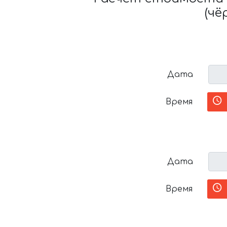
(чё
Дата
Время
Дата
Время