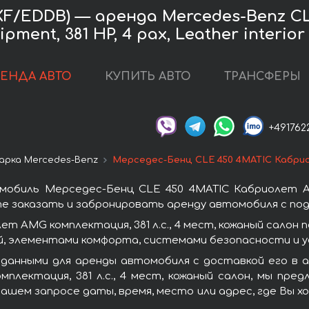
/EDDB) — аренда Mercedes-Benz CLE
pment, 381 HP, 4 pax, Leather interior
РЕНДА АВТО
КУПИТЬ АВТО
ТРАНСФЕРЫ
+491762
арка Mercedes-Benz
Мерседес-Бенц CLE 450 4MATIC Кабриол
обиль Мерседес-Бенц CLE 450 4MATIC Кабриолет AMG 
 заказать и забронировать аренду автомобиля с пода
т AMG комплектация, 381 л.с., 4 мест, кожаный салон
, элементами комфорта, системами безопасности и у
 данными для аренды автомобиля с доставкой его в 
лектация, 381 л.с., 4 мест, кожаный салон, мы пре
Вашем запросе даты, время, место или адрес, где Вы 