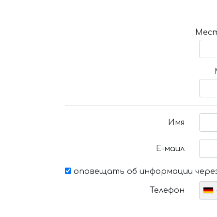
Мест
Имя
Е-маил
оповещать об информации через
Телефон