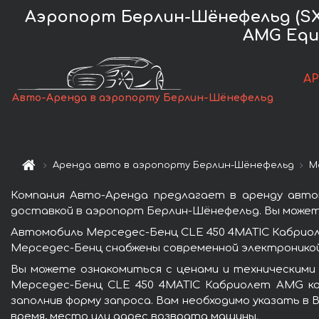
Аэропорт Берлин-Шёнефельд (SXF
AMG Equi
А
Авто-Аренда в аэропорту Берлин-Шёнефельд
Аренда авто в аэропорту Берлин-Шёнефельд
М
Компания Авто-Аренда предлагает в аренду автом
доставкой в аэропорт Берлин-Шёнефельд. Вы можете
Автомобиль Мерседес-Бенц CLE 450 4MATIC Кабриоле
Мерседес-Бенц снабжены современной электроникой
Вы можете ознакомиться с ценами и техническими
Мерседес-Бенц CLE 450 4MATIC Кабриолет AMG комп
заполнив форму запроса. Вам необходимо указать в 
время, место или адрес возврата машины.