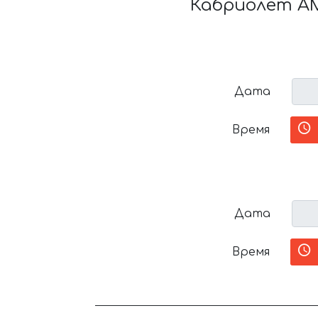
Кабриолет AMG
Дата
Время
Дата
Время