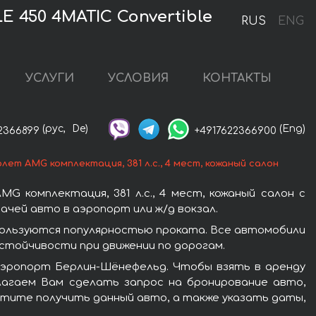
 450 4MATIC Convertible
RUS
ENG
УСЛУГИ
УСЛОВИЯ
КОНТАКТЫ
(рус,
De)
(Eng)
2366899
+4917622366900
ет AMG комплектация, 381 л.с., 4 мест, кожаный салон
комплектация, 381 л.с., 4 мест, кожаный салон с
чей авто в аэропорт или ж/д вокзал.
 пользуются популярностью проката. Все автомобили
стойчивости при движении по дорогам.
аэропорт Берлин-Шёнефельд. Чтобы взять в аренду
длагаем Вам сделать запрос на бронирование авто,
хотите получить данный авто, а также указать даты,