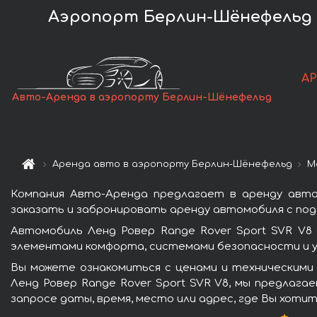
Аэропорт Берлин-Шёнефельд (S
А
Авто-Аренда в аэропорту Берлин-Шёнефельд
Аренда авто в аэропорту Берлин-Шёнефельд
М
Компания Авто-Аренда предлагает в аренду авто
заказать и забронировать аренду автомобиля с пода
Автомобиль Ленд Ровер Range Rover Sport SVR V8
элементами комфорта, системами безопасности и у
Вы можете ознакомиться с ценами и техническими
Ленд Ровер Range Rover Sport SVR V8, мы предлага
запросе даты, время, место или адрес, где Вы хоти