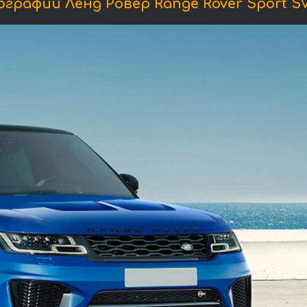
графии Ленд Ровер Range Rover Sport SV