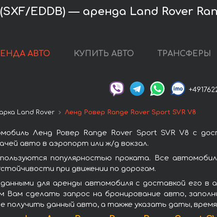
XF/EDDB) — аренда Land Rover Rang
РЕНДА АВТО
КУПИТЬ АВТО
ТРАНСФЕРЫ
+491762
арка Land Rover
Ленд Ровер Range Rover Sport SVR V8
мобиль Ленд Ровер Range Rover Sport SVR V8 с до
чей авто в аэропорт или ж/д вокзал.
 пользуются популярностью проката. Все автомобил
стойчивости при движении по дорогам.
 данными для аренды автомобиля с доставкой его в 
ем Вам сделать запрос на бронирование авто, запол
те получить данный авто, а также указать даты, врем