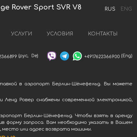
e Rover Sport SVR V8
RUS
ENG
УСЛУГИ
УСЛОВИЯ
КОНТАКТЫ
(рус,
De)
(Eng)
2366899
+4917622366900
ставкой в аэропорт Берлин-Шёнефельд. Вы можете
и Ленд Ровер снабжены современной электроникой,
аэропорт Берлин-Шёнефельд. Чтобы взять в аренду
нив форму запроса. Вам необходимо указать в Вашем
я, место или адрес возврата машины.