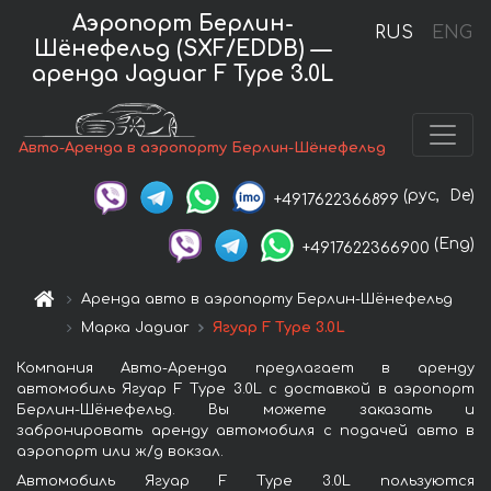
Аэропорт Берлин-
RUS
ENG
Шёнефельд (SXF/EDDB) —
аренда Jaguar F Type 3.0L
Авто-Аренда в аэропорту Берлин-Шёнефельд
(рус,
De)
+4917622366899
(Eng)
+4917622366900
Аренда авто в аэропорту Берлин-Шёнефельд
Марка Jaguar
Ягуар F Type 3.0L
Компания Авто-Аренда предлагает в аренду
автомобиль Ягуар F Type 3.0L с доставкой в аэропорт
Берлин-Шёнефельд. Вы можете заказать и
забронировать аренду автомобиля с подачей авто в
аэропорт или ж/д вокзал.
Автомобиль Ягуар F Type 3.0L пользуются