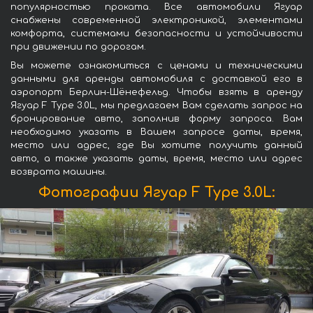
популярностью проката. Все автомобили Ягуар
снабжены современной электроникой, элементами
комфорта, системами безопасности и устойчивости
при движении по дорогам.
Вы можете ознакомиться с ценами и техническими
данными для аренды автомобиля с доставкой его в
аэропорт Берлин-Шёнефельд. Чтобы взять в аренду
Ягуар F Type 3.0L, мы предлагаем Вам сделать запрос на
бронирование авто, заполнив форму запроса. Вам
необходимо указать в Вашем запросе даты, время,
место или адрес, где Вы хотите получить данный
авто, а также указать даты, время, место или адрес
возврата машины.
Фотографии Ягуар F Type 3.0L: