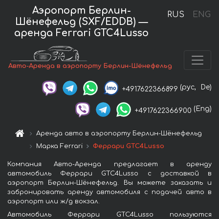
Аэропорт Берлин-
RUS
ENG
Шёнефельд (SXF/EDDB) —
аренда Ferrari GTC4Lusso
Авто-Аренда в аэропорту Берлин-Шёнефельд
(рус,
De)
+4917622366899
(Eng)
+4917622366900
Аренда авто в аэропорту Берлин-Шёнефельд
Марка Ferrari
Феррари GTC4Lusso
Компания Авто-Аренда предлагает в аренду
автомобиль Феррари GTC4Lusso с доставкой в
аэропорт Берлин-Шёнефельд. Вы можете заказать и
забронировать аренду автомобиля с подачей авто в
аэропорт или ж/д вокзал.
Автомобиль Феррари GTC4Lusso пользуются