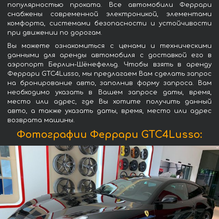
популярностью проката. Все автомобили Феррари
снабжены современной электроникой, элементами
комфорта, системами безопасности и устойчивости
при движении по дорогам.
Вы можете ознакомиться с ценами и техническими
данными для аренды автомобиля с доставкой его в
аэропорт Берлин-Шёнефельд. Чтобы взять в аренду
Феррари GTC4Lusso, мы предлагаем Вам сделать запрос
на бронирование авто, заполнив форму запроса. Вам
необходимо указать в Вашем запросе даты, время,
место или адрес, где Вы хотите получить данный
авто, а также указать даты, время, место или адрес
возврата машины.
Фотографии Феррари GTC4Lusso: