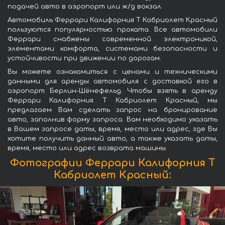
подачей авто в аэропорт или ж/д вокзал.
Автомобиль Феррари Калифорния Т Кабриолет Красный
пользуются популярностью проката. Все автомобили
Феррари снабжены современной электроникой,
элементами комфорта, системами безопасности и
устойчивости при движении по дорогам.
Вы можете ознакомиться с ценами и техническими
данными для аренды автомобиля с доставкой его в
аэропорт Берлин-Шёнефельд. Чтобы взять в аренду
Феррари Калифорния Т Кабриолет Красный, мы
предлагаем Вам сделать запрос на бронирование
авто, заполнив форму запроса. Вам необходимо указать
в Вашем запросе даты, время, место или адрес, где Вы
хотите получить данный авто, а также указать даты,
время, место или адрес возврата машины.
Фотографии Феррари Калифорния Т
Кабриолет Красный: