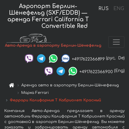
Аэропорт Берлин-
RUS
ENG
Шёнефельд (SXF/EDDB) —
аренда Ferrari California T
Convertible Red
Авто-Аренда в аэропорту Берлин-Шёнефельд
(рус,
De)
+4917622366899
(Eng)
+4917622366900
Аренда авто в аэропорту Берлин-Шёнефельд
Марка Ferrari
Феррари Калифорния Т Кабриолет Красный
Компания Авто-Аренда предлагает в аренду
автомобиль Феррари Калифорния Т Кабриолет Красный
с доставкой в аэропорт Берлин-Шёнефельд. Вы можете
заказать и забронировать аренду автомобиля с