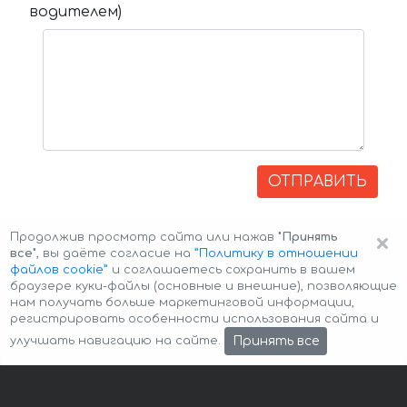
водителем)
ОТПРАВИТЬ
×
Продолжив просмотр сайта или нажав
"Принять
все"
, вы даёте согласие на
”Политику в отношении
файлов cookie”
и соглашаетесь сохранить в вашем
браузере куки-файлы (основные и внешние), позволяющие
нам получать больше маркетинговой информации,
регистрировать особенности использования сайта и
Авторские права © 2026 Авто-Аренда
Cookie Policy
Принять все
улучшать навигацию на сайте.
Политика конфиденциальности