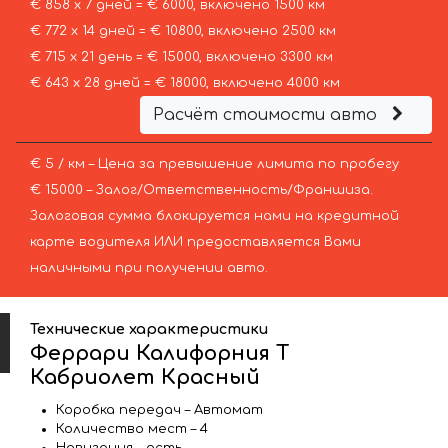
€ 858 х 7 дней = € 6000, включено 1500 км
€ 772 х 14 дней = € 10800, включено 2500 км
€ 715 х 21 день = € 15000, включено 3300 км
€ 643 х 28 дней = € 18000, включено 4000 км
Расчёт стоимости авто
€ 5 / км – Цена за превышение лимита по пробегу
€ 15000 – Залог/Ответственность/Франшиза.
Залоговая сумма блокируется нами на кредитной
карте водителя ИЛИ предоставляется Вами
наличными при получении авто.
Технические характеристики
Феррари Калифорния Т
Кабриолет Красный
Коробка передач – Автомат
Количество мест – 4
Навигация – есть