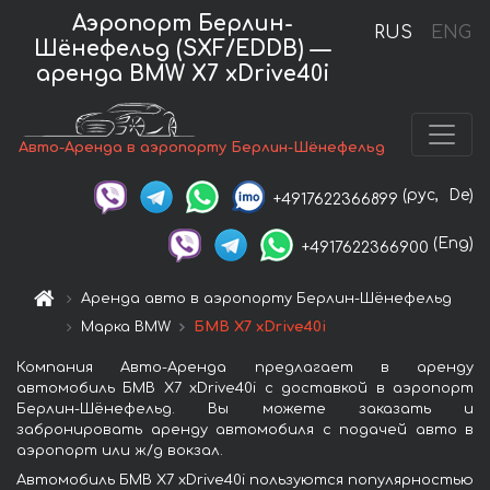
Аэропорт Берлин-
RUS
ENG
Шёнефельд (SXF/EDDB) —
аренда BMW X7 xDrive40i
Авто-Аренда в аэропорту Берлин-Шёнефельд
(рус,
De)
+4917622366899
(Eng)
+4917622366900
Аренда авто в аэропорту Берлин-Шёнефельд
Марка BMW
БМВ X7 xDrive40i
Компания Авто-Аренда предлагает в аренду
автомобиль БМВ X7 xDrive40i с доставкой в аэропорт
Берлин-Шёнефельд. Вы можете заказать и
забронировать аренду автомобиля с подачей авто в
аэропорт или ж/д вокзал.
Автомобиль БМВ X7 xDrive40i пользуются популярностью