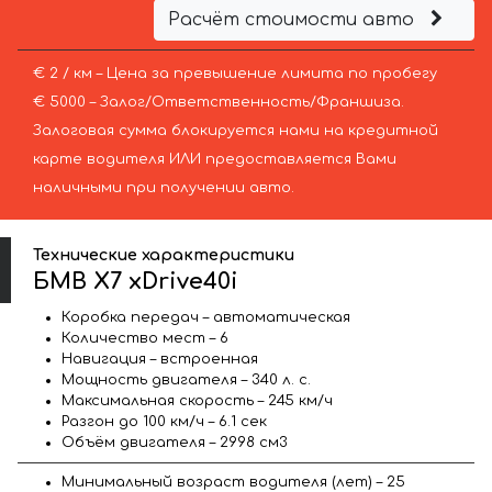
Расчёт стоимости авто
€ 2 / км – Цена за превышение лимита по пробегу
€ 5000 – Залог/Ответственность/Франшиза.
Залоговая сумма блокируется нами на кредитной
карте водителя ИЛИ предоставляется Вами
наличными при получении авто.
Технические характеристики
БМВ X7 xDrive40i
Коробка передач – автоматическая
Количество мест – 6
Навигация – встроенная
Мощность двигателя – 340 л. с.
Максимальная скорость – 245 км/ч
Разгон до 100 км/ч – 6.1 сек
Объём двигателя – 2998 см3
Минимальный возраст водителя (лет) – 25