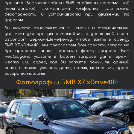
проката. Все автомобили БМВ снабжены современной
электроникой, элементами комфорта, системами
безопасности и устойчивости при движении по
дорогам.
Вы можете ознакомиться с ценами и техническими
данными для аренды автомобиля с доставкой его в
аэропорт Берлин-Шёнефельд. Чтобы взять в аренду
БМВ X7 xDrive40i, мы предлагаем Вам сделать запрос на
бронирование авто, заполнив форму запроса. Вам
необходимо указать в Вашем запросе даты, время,
место или адрес, где Вы хотите получить данный
авто, а также указать даты, время, место или адрес
возврата машины.
Фотографии БМВ X7 xDrive40i: