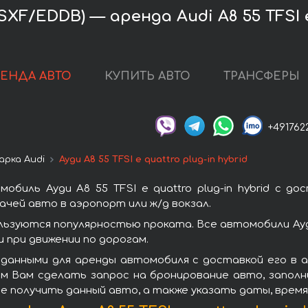
/EDDB) — аренда Audi A8 55 TFSI e 
РЕНДА АВТО
КУПИТЬ АВТО
ТРАНСФЕРЫ
+491762
арка Audi
Ауди A8 55 TFSI e quattro plug-in hybrid
биль Ауди A8 55 TFSI e quattro plug-in hybrid с 
чей авто в аэропорт или ж/д вокзал.
id пользуются популярностью проката. Все автомобили 
при движении по дорогам.
 данными для аренды автомобиля с доставкой его в 
лагаем Вам сделать запрос на бронирование авто, запо
те получить данный авто, а также указать даты, врем