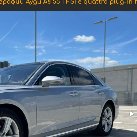
рафии Ауди A8 55 TFSI e quattro plug-in h