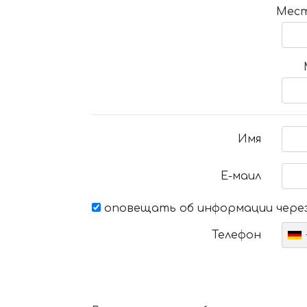
Мест
Имя
Е-маил
оповещать об информации через
Телефон