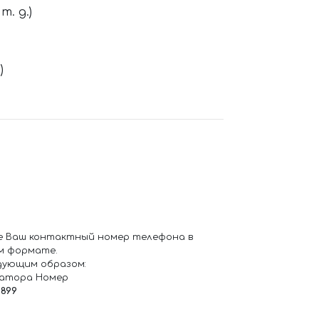
. д.)
)
е Ваш контактный номер телефона в
м формате.
дующим образом:
ратора Номер
6899