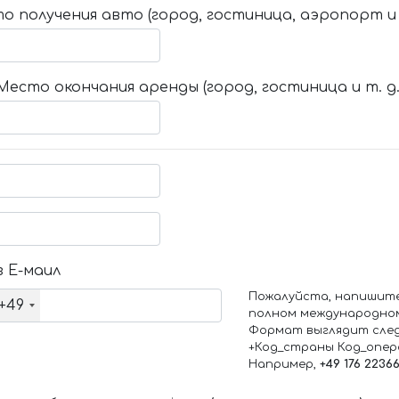
о получения авто (город, гостиница, аэропорт и т
Место окончания аренды (город, гостиница и т. д.
 Е-маил
Пожалуйста, напишит
+49
полном международно
Формат выглядит сле
+Код_страны Код_опе
Например,
+49 176 2236