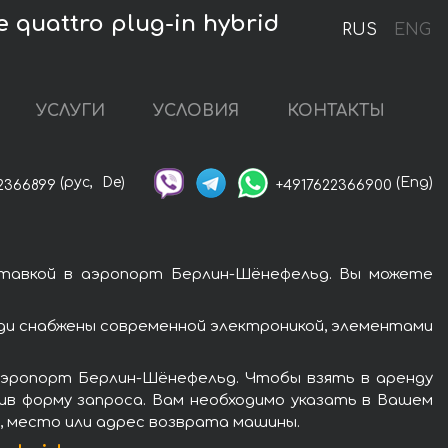
quattro plug-in hybrid
RUS
ENG
УСЛУГИ
УСЛОВИЯ
КОНТАКТЫ
(рус,
De)
(Eng)
2366899
+4917622366900
доставкой в аэропорт Берлин-Шёнефельд. Вы можете
Ауди снабжены современной электроникой, элементами
аэропорт Берлин-Шёнефельд. Чтобы взять в аренду
лнив форму запроса. Вам необходимо указать в Вашем
я, место или адрес возврата машины.