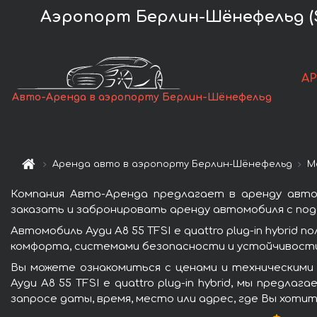
Аэропорт Берлин-Шёнефельд (SXF
А
Авто-Аренда в аэропорту Берлин-Шёнефельд
Аренда авто в аэропорту Берлин-Шёнефельд
М
Компания Авто-Аренда предлагает в аренду автомо
заказать и забронировать аренду автомобиля с пода
Автомобиль Ауди A8 55 TFSI e quattro plug-in hybr
комфорта, системами безопасности и устойчивости 
Вы можете ознакомиться с ценами и техническими
Ауди A8 55 TFSI e quattro plug-in hybrid, мы пред
запросе даты, время, место или адрес, где Вы хоти