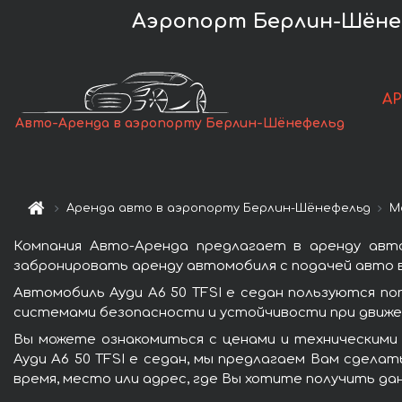
Аэропорт Берлин-Шёнефе
А
Авто-Аренда в аэропорту Берлин-Шёнефельд
Аренда авто в аэропорту Берлин-Шёнефельд
М
Компания Авто-Аренда предлагает в аренду авто
забронировать аренду автомобиля с подачей авто в
Автомобиль Ауди A6 50 TFSI e седан пользуются п
системами безопасности и устойчивости при движен
Вы можете ознакомиться с ценами и техническими
Ауди A6 50 TFSI e седан, мы предлагаем Вам сдела
время, место или адрес, где Вы хотите получить да