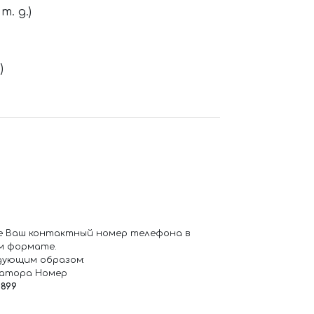
. д.)
)
е Ваш контактный номер телефона в
м формате.
дующим образом:
ратора Номер
6899