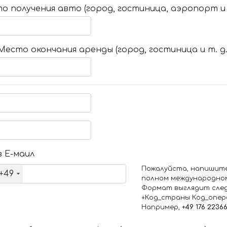
о получения авто (город, гостиница, аэропорт и т
Место окончания аренды (город, гостиница и т. д.
 Е-маил
Пожалуйста, напишит
+49
полном международно
Формат выглядит сле
+Код_страны Код_опе
Например,
+49 176 2236