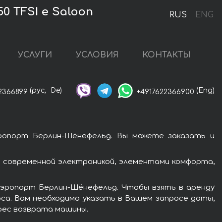
0 TFSI e Saloon
RUS
ENG
УСЛУГИ
УСЛОВИЯ
КОНТАКТЫ
(рус,
De)
(Eng)
2366899
+4917622366900
эропорт Берлин-Шёнефельд. Вы можете заказать и
ы современной электроникой, элементами комфорта,
аэропорт Берлин-Шёнефельд. Чтобы взять в аренду
оса. Вам необходимо указать в Вашем запросе даты,
дрес возврата машины.