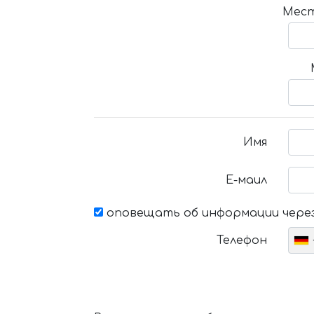
Мест
Имя
Е-маил
оповещать об информации через
Телефон