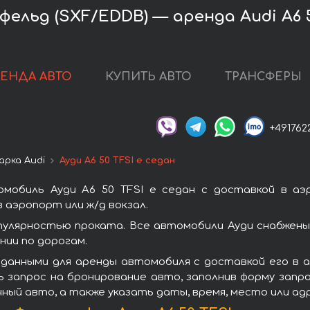
льд (SXF/EDDB) — аренда Audi A6 5
РЕНДА АВТО
КУПИТЬ АВТО
ТРАНСФЕРЫ
+491762
арка Audi
Ауди A6 50 TFSI e седан
мобиль Ауди A6 50 TFSI e седан с доставкой в а
 аэропорт или ж/д вокзал.
опулярностью проката. Все автомобили Ауди снабжен
ии по дорогам.
 данными для аренды автомобиля с доставкой его в 
ть запрос на бронирование авто, заполнив форму запр
нный авто, а также указать даты, время, место или а